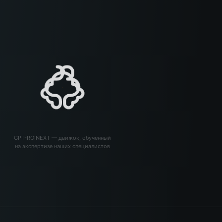
GPT-ROINEXT — движок, обученный
на экспертизе наших специалистов