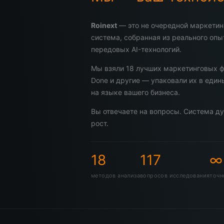
Roinext
— это не очередной маркетин
система, собранная из реального опы
передовых AI-технологий.
Мы взяли 18 лучших маркетинговых ф
Done и другие — упаковали их в един
на языке вашего бизнеса.
Вы отвечаете на вопросы. Система ду
рост.
18
117
∞
методов анализа
вопросов исследования
точн