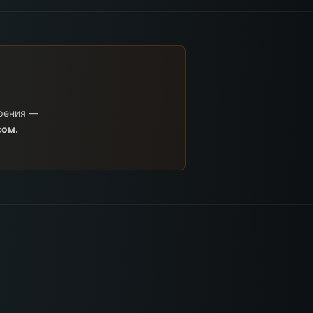
орения —
сом.