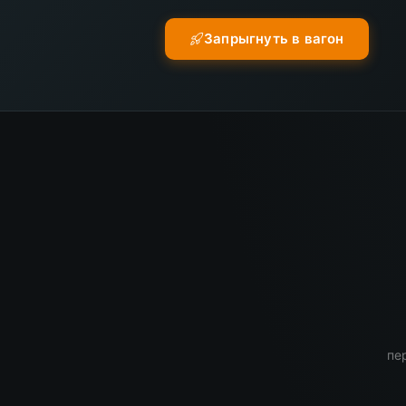
Запрыгнуть в вагон
пе