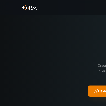
Спе
знан
Нач