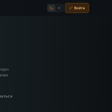
Войти
 ядро
права
заться