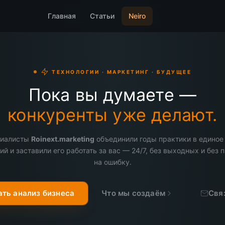
Главная
Статьи
Neiro
ТЕХНОЛОГИИ · МАРКЕТИНГ · БУДУЩЕЕ
Пока вы думаете —
конкуренты уже делают.
циалисты
Roinext.marketing
объединили годы практики в единое
ий и заставили его работать за вас — 24/7, без выходных и без 
на ошибку.
ать анализ бизнеса
Что мы создаём
Свя