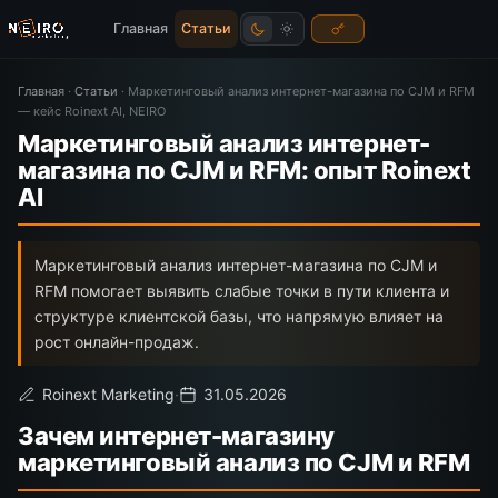
Главная
Статьи
Главная
·
Статьи
·
Маркетинговый анализ интернет-магазина по CJM и RFM
— кейс Roinext AI, NEIRO
Маркетинговый анализ интернет-
магазина по CJM и RFM: опыт Roinext
AI
Маркетинговый анализ интернет-магазина по CJM и
RFM помогает выявить слабые точки в пути клиента и
структуре клиентской базы, что напрямую влияет на
рост онлайн-продаж.
Roinext Marketing
·
31.05.2026
Зачем интернет-магазину
маркетинговый анализ по CJM и RFM