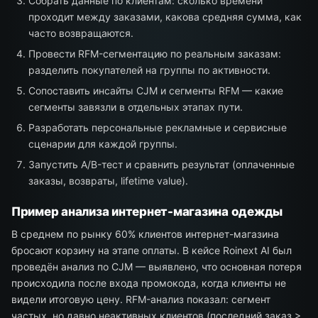
Собрать данные по клиентам: сколько времени
проходит между заказами, какова средняя сумма, как
часто возвращаются.
Провести RFM-сегментацию по реальным заказам:
разделить покупателей на группы по активности.
Сопоставить инсайты CJM и сегменты RFM — какие
сегменты завязли в отдельных этапах пути.
Разработать персональные рекламные и сервисные
сценарии для каждой группы.
Запустить A/B-тест и сравнить результат (оплаченные
заказы, возвраты, lifetime value).
Пример анализа интернет-магазина одежды
В среднем по рынку 60% клиентов интернет-магазина
бросают корзину на этапе оплаты. В кейсе Roinext AI был
проведён анализ по CJM — выявлено, что основная потеря
происходила после входа промокода, когда клиенты не
видели итоговую цену. RFM-анализ показал: сегмент
частых, но давно неактивных клиентов (последний заказ >