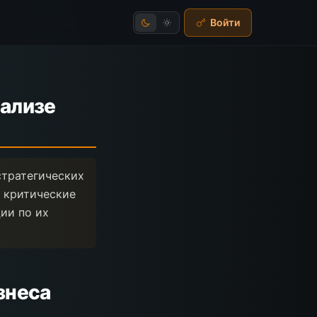
Войти
нализе
стратегических
 критические
ии по их
знеса