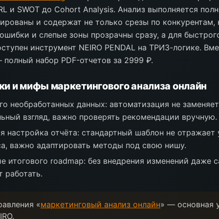
L и SWOT до Cohort Analysis. Анализ выполняется пол
ированы и содержат не только срезы по конкурентам, 
 ошибки и слепые зоны прозрачны сразу, а для быстро
ступен инструмент NEIRO PENDAL на ТРИЗ-логике. Вме
 полный набор PDF-отчетов за 2999 ₽.
и и мифы маркетингового анализа онлайн
о необработанных данных: автоматизация не заменяет
ьный взгляд, важно проверять рекомендации вручную.
я настройка отчёта: стандартный шаблон не отражает
са, важно адаптировать методы под свою нишу.
е итогового roadmap: без внедрения изменений даже 
т работать.
равления «
маркетинговый анализ онлайн
» — основная 
IRO.