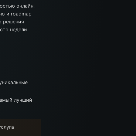
ностью онлайн,
но и roadmap
го решения
сто недели
 уникальные
самый лучший
услуга