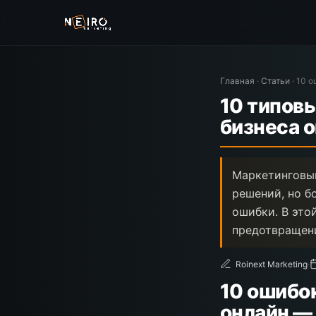
Главная
·
Статьи
·
10 о
10 типов
бизнеса 
Маркетинговый
решений, но б
ошибки. В это
предотвращен
Roinext Marketing
·
10 ошибо
онлайн —