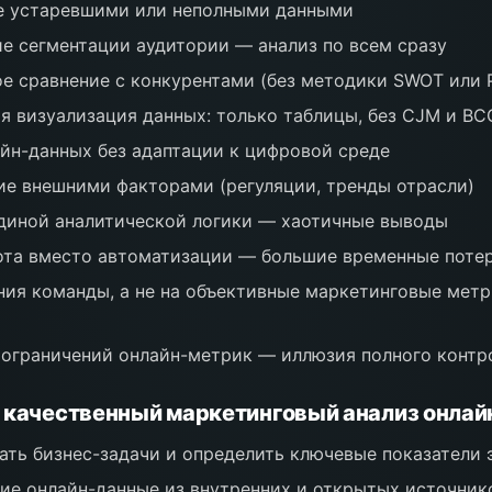
е устаревшими или неполными данными
е сегментации аудитории — анализ по всем сразу
е сравнение с конкурентами (без методики SWOT или 
я визуализация данных: только таблицы, без CJM и B
йн-данных без адаптации к цифровой среде
е внешними факторами (регуляции, тренды отрасли)
диной аналитической логики — хаотичные выводы
ота вместо автоматизации — большие временные поте
ния команды, а не на объективные маркетинговые метр
ограничений онлайн-метрик — иллюзия полного контр
 качественный маркетинговый анализ онлай
ть бизнес-задачи и определить ключевые показатели
ие онлайн-данные из внутренних и открытых источник