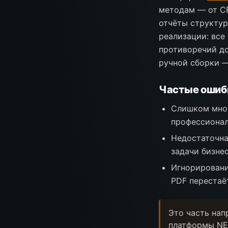
методам — от CR
отчёты структур
реализации: все
противоречий до
ручной сборки —
Частые ошибк
Слишком мног
профессионал
Недостаточна
задачи бизне
Игнорировани
PDF перестаё
Это часть нап
платформы NE