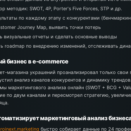
р методик: SWOT, 4P, Porter's Five Forces, STP и др.
ультаты по каждому этапу с конкурентами (бенчмаркин
stomer Journey Map, выявить точки потерь
 визуальные отчеты и сделать основные выводы
ь roadmap по внедрению изменений, отслеживать дин
й бизнес в e-commerce
ет-магазина украшений проанализировал только свои
устил анализ каналов конкурентов и динамику трендов.
мы маркетингового анализа онлайн (SWOT + BCG + Value
ие по двум каналам и пересмотрел стратегию, увеличи
яца.
томатизирует маркетинговый анализ бизнес
.roinext.marketing
быстро собирает данные по 24 проф