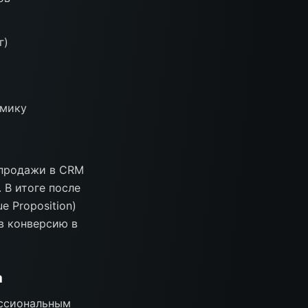
г)
амику
 продажи в CRM
 В итоге после
 Proposition)
в конверсию в
а
ессиональным