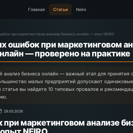
Главная
Статьи
Neiro
шибок при маркетинговом анализе бизнеса онлайн — опыт NEIRO
ых ошибок при маркетинговом а
онлайн — проверено на практике
 анализ бизнеса онлайн — важный этап для принятия 
ольшинство малых предприятий допускают одинаковые
й статье вы найдете 10 типовых провалов и рекомендац
ию.
29.05.2026
к при маркетинговом анализе би
 опыт NEIRO