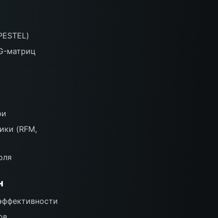
PESTEL)
CG-матриц
ри
ики (RFM,
оля
н
 эффективности
ов