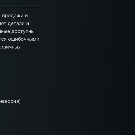
, продажи и
ют детали и
нные доступны
утся ошибочными
ервичных
нверсия)