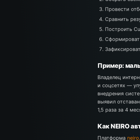
Провести отбо
Сравнить рез
Построить Cu
Сформировать
Зафиксироват
Пример: малы
Владелец интерн
и соцсетях — уп
внедрения систе
выявил отставан
1,5 раза за 4 мес
Как NEIRO ав
Платформа
neiro