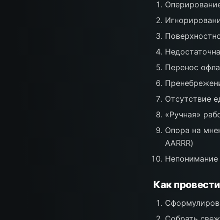
Оперировани
Игнорировани
Поверхностно
Недостаточна
Перенос офла
Пренебрежени
Отсутствие е
«Ручная» раб
Опора на мне
AARRR)
Непонимание 
Как провести
Сформулирова
Собрать свеж