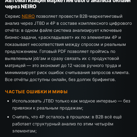
Автоматизация маркетингового анализа онлайн
через NEIRO
Сервис
NEIRO
позволяет провести B2B-маркетинговый
анализ через JTBD и 4P в составе комплексного цифрового
отчёта: в одном файле система анализирует ключевые
бизнес-задачи, «раскладывает» их по элементам 4P и
показывает несоответствия между спросом и реальным
предложением. Готовый PDF позволяет пройтись по
выявленным job’ам и сразу связать их с продуктовой
матрицей — это экономит до 12 часов ручного труда и
минимизирует риск ошибок считывания запросов клиента.
Все отчёты доступны онлайн, без долгих брифингов.
ЧАСТЫЕ ОШИБКИ И МИФЫ
Использовать JTBD только как модное интервью — без
привязки к реальным продажам;
Считать, что 4P осталось в прошлом: в B2B всё ещё
работает структурный анализ по этим четырём
элементам;