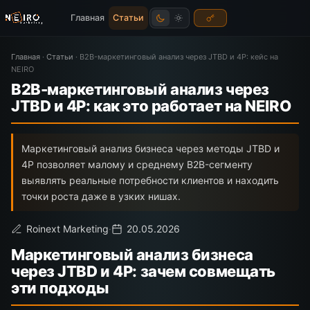
Главная
Статьи
Главная
·
Статьи
·
B2B-маркетинговый анализ через JTBD и 4P: кейс на
NEIRO
B2B-маркетинговый анализ через
JTBD и 4P: как это работает на NEIRO
Маркетинговый анализ бизнеса через методы JTBD и
4P позволяет малому и среднему B2B-сегменту
выявлять реальные потребности клиентов и находить
точки роста даже в узких нишах.
Roinext Marketing
·
20.05.2026
Маркетинговый анализ бизнеса
через JTBD и 4P: зачем совмещать
эти подходы