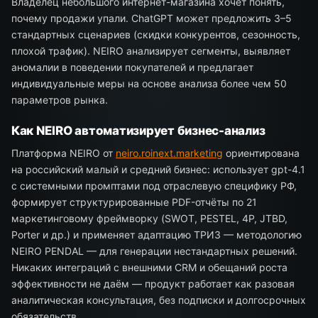
Владелец небольшого интернет-магазина хочет понять,
почему продажи упали. ChatGPT может предложить 3–5
стандартных сценариев (скидки конкурентов, сезонность,
плохой трафик). NEIRO анализирует сегменты, выявляет
аномалии в поведении покупателей и предлагает
индивидуальные меры на основе анализа более чем 50
параметров рынка.
Как NEIRO автоматизирует бизнес-анализ
Платформа NEIRO от
neiro.roinext.marketing
ориентирована
на российский малый и средний бизнес: использует gpt-4.1
с системными промптами под отраслевую специфику РФ,
формирует структурированные PDF-отчёты по 21
маркетинговому фреймворку (SWOT, PESTEL, 4P, JTBD,
Porter и др.) и применяет адаптацию ТРИЗ — методологию
NEIRO PENDAL — для генерации нестандартных решений.
Никаких интеграций с внешними CRM и обещаний роста
эффективности не даём — продукт работает как разовая
аналитическая консультация, без подписки и долгосрочных
обязательств.