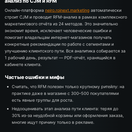
анализ по CJM и RFM
Онлайн-платформа
neiro.roinext.marketing
автоматически
строит CJM и проводит RFM-анализ в рамках комплексного
маркетингового отчёта из 24 методов. Это значительно
экономит время, исключает человеческие ошибки и
помогает владельцам интернет-магазинов получать
конкретные рекомендации по работе с сегментами и
улучшению клиентского пути. Вся аналитика собирается за
1 рабочий день, результат — PDF-отчёт, хранящийся в
кабинете клиента.
Частые ошибки и мифы
Считать, что RFM полезен только крупному ритейлу: на
практике даже в магазине с 300–500 покупателями
есть явные группы для роста.
Недооценивать этап анализа пути клиента: теряя до
30% из-за неудобной корзины или оформления заказа,
многие ищут причину только в рекламе.