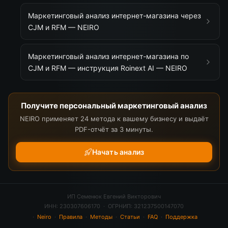
Маркетинговый анализ интернет-магазина через
CJM и RFM — NEIRO
Маркетинговый анализ интернет-магазина по
CJM и RFM — инструкция Roinext AI — NEIRO
Получите персональный маркетинговый анализ
NEIRO применяет 24 метода к вашему бизнесу и выдаёт
PDF-отчёт за 3 минуты.
Начать анализ
ИП Семенюк Евгений Викторович
ИНН: 230307606170 · ОГРНИП: 321237500147070
·
Neiro
·
Правила
·
Методы
·
Статьи
·
FAQ
·
Поддержка