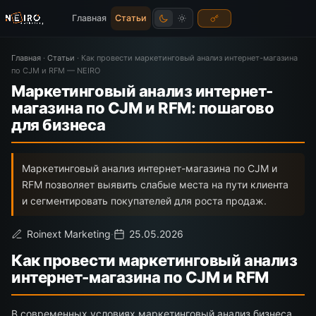
Главная
Статьи
Главная
·
Статьи
·
Как провести маркетинговый анализ интернет-магазина
по CJM и RFM — NEIRO
Маркетинговый анализ интернет-
магазина по CJM и RFM: пошагово
для бизнеса
Маркетинговый анализ интернет-магазина по CJM и
RFM позволяет выявить слабые места на пути клиента
и сегментировать покупателей для роста продаж.
Roinext Marketing
·
25.05.2026
Как провести маркетинговый анализ
интернет-магазина по CJM и RFM
В современных условиях маркетинговый анализ бизнеса