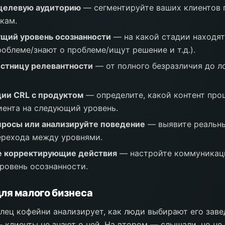
целевую аудиторию
— сегментируйте ваших клиентов 
кам.
щий уровень осознанности
— на какой стадии находят
роблеме/знают о проблеме/ищут решение и т.д.).
стницу релевантности
— от полного безразличия до л
ии CRL с продуктом
— определите, какой контент про
иента на следующий уровень.
росы или анализируйте поведение
— выявите реальны
рехода между уровнями.
е корректирующие действия
— настройте коммуникац
ровень осознанности.
ля малого бизнеса
лец кофейни анализирует, как люди выбирают его заве
 клиенты не знают о ней. На втором — слышали, но не