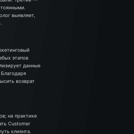
стоянными.
олог выявляет,
.
аркетинговый
абых этапов
ализирует данные
 Благодаря
ысить возврат
в; на практике
ать Customer
путь клиента.