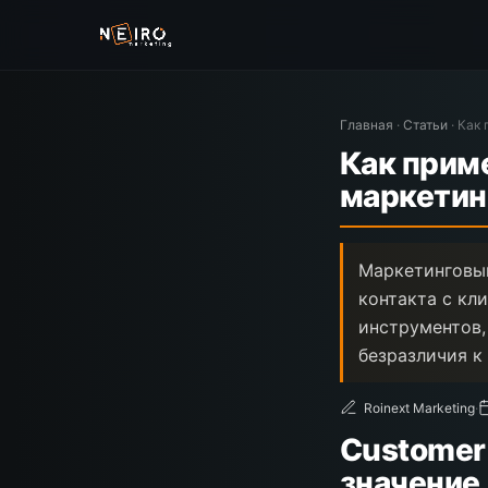
Главная
·
Статьи
·
Как 
Как приме
маркетин
Маркетинговый
контакта с кл
инструментов, 
безразличия к
Roinext Marketing
·
Customer 
значение 