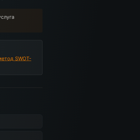
услуга
метод SWOT-