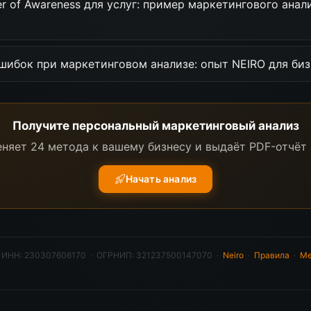
er of Awareness для услуг: пример маркетингового анал
шибок при маркетинговом анализе: опыт NEIRO для биз
Получите персональный маркетинговый анализ
няет 24 метода к вашему бизнесу и выдаёт PDF-отчёт 
Начать анализ
·
ИНН: 230307606170 · ОГРНИП: 321237500147070
·
Neiro
·
Правила
·
Ме