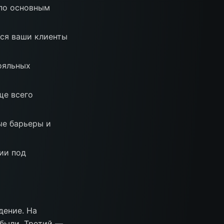
по основным
ся ваши клиенты
ояльных
ще всего
е барьеры и
ии под
дение. На
 были. Третий —