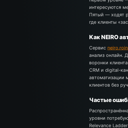
интересуются ме
Пятый — ходят р
где клиенты «за
Как NEIRO ав
Сервис
neiro.roi
анализ онлайн. 
воронки клиента
CRM и digital-к
автоматизации м
клиентов без руч
Частые ошиб
Распространённа
уровни потребую
Relevance Ladder