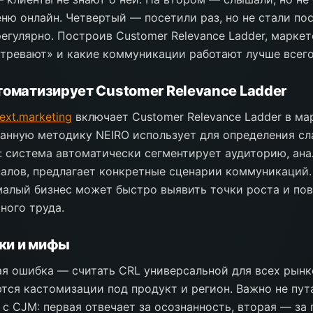
ню онлайн. Четвертый — посетили раз, но не стали по
егулярно. Построив Customer Relevance Ladder, маркет
стревают» и какие коммуникации работают лучше всего
томатизирует Customer Relevance Ladder
next.marketing
включает Customer Relevance Ladder в м
Данную методику NEIRO использует для определения сл
: система автоматически сегментирует аудиторию, ан
аналов, предлагает конкретные сценарии коммуникаций.
алый бизнес может быстро выявить точки роста и пов
ного труда.
ки и мифы
я ошибка — считать CRL универсальной для всех рынко
тся кастомизации под продукт и регион. Важно не пут
 с CJM: первая отвечает за осознанность, вторая — за 