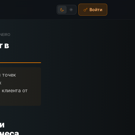
Войти
 NEIRO
 в
 точек
х
 клиента от
и
знеса