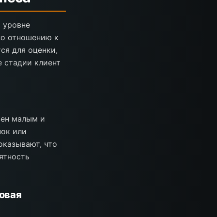
 уровне
по отношению к
ся для оценки,
е стадии клиент
зен малым и
нок или
оказывают, что
ятность
говая