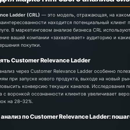
nce Ladder (CRL)
— это модель, отражающая, на каком
заинтересованности находится потенциальный клиент 
луге. В маркетинговом анализе бизнеса CRL используют
ение вашей компании «захватывает» аудиторию и каки
ершения покупки.
ять Customer Relevance Ladder
нализ через Customer Relevance Ladder особенно поле
ям при запуске нового продукта, выходе на новый ры
овысить конверсию текущих каналов. Исследования п
а с воронкой осознанности клиентов увеличивает веро
ок на 28–32%.
 анализ по Customer Relevance Ladder: поша