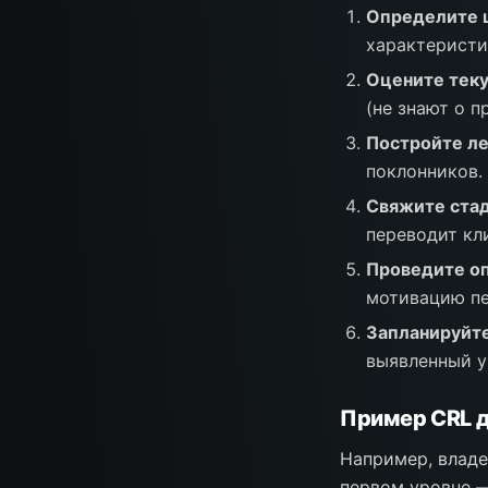
Определите 
характеристи
Оцените теку
(не знают о п
Постройте ле
поклонников.
Свяжите стад
переводит кл
Проведите оп
мотивацию пе
Запланируйт
выявленный у
Пример CRL д
Например, владе
первом уровне —