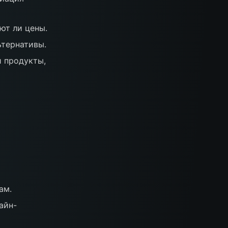
ют ли цены.
ьтернативы.
и продукты,
ам.
айн-