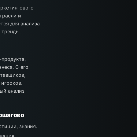
аркетингового
трасли и
тся для анализа
 тренды.
-продукта,
неса. С его
ставщиков,
 игроков.
ый анализ
пошагово
тиции, знания.
циация