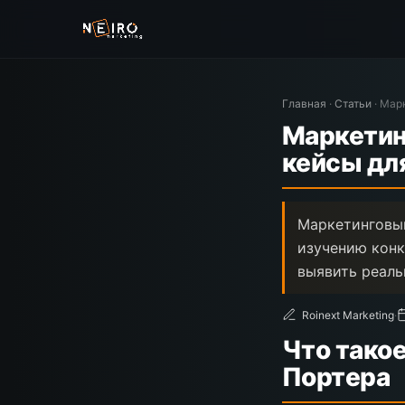
Главная
·
Статьи
·
Марк
Маркетинг
кейсы дл
Маркетинговый
изучению конк
выявить реаль
Roinext Marketing
·
Что такое
Портера