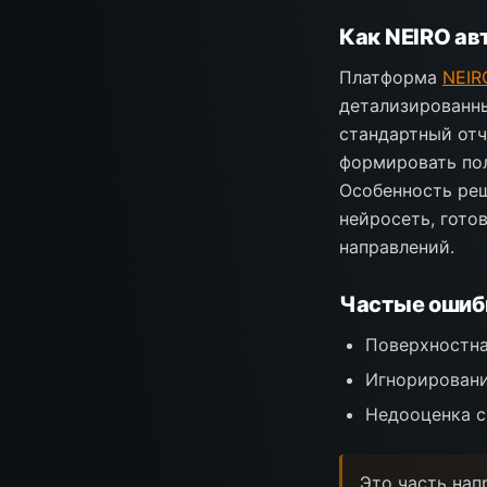
Как NEIRO ав
Платформа
NEIRO
детализированны
стандартный отч
формировать по
Особенность реш
нейросеть, гото
направлений.
Частые ошибк
Поверхностна
Игнорировани
Недооценка с
Это часть нап