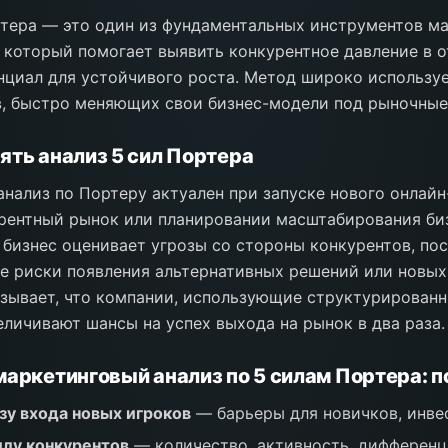
тера — это один из фундаментальных инструментов м
, который помогает выявить конкурентное давление в о
нциал для устойчивого роста. Метод широко используе
, быстро меняющих свои бизнес-модели под рыночные
ять анализ 5 сил Портера
нализ по Портеру актуален при запуске нового онлайн
рентный рынок или планировании масштабирования биз
изнес оценивает угрозы со стороны конкурентов, по
же риски появления альтернативных решений или новых
зывает, что компании, использующие структурированн
еличивают шансы на успех выхода на рынок в два раза.
маркетинговый анализ по 5 силам Портера: 
зу входа новых игроков
— барьеры для новичков, инвес
илу конкурентов
— количество, активность, дифферен