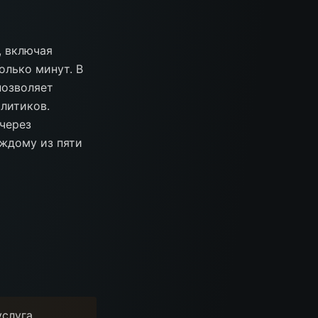
, включая
олько минут. В
позволяет
литиков.
через
аждому из пяти
услуга