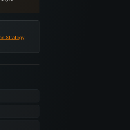
an Strategy
,