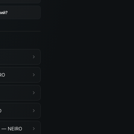
ний?
RO
O
я — NEIRO