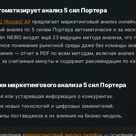
томатизирует анализ 5 сил Портера
 (Roinext AI)
предлагает маркетинговый анализ онлайн
й анализ по 5 силам Портера автоматически и за неск
ёт NEIRO входят ещё 23 ведущих метода анализа, что 
лное понимание рыночной среды даже без команды ана
ения — отчет в PDF по всем методам, включая анализ 
в за считанные минуты и содержит рекомендации по к
и маркетингового анализа 5 сил Портера
я или устаревшая информация о конкурентах.
е новых технологий и цифровых заменителей.
илы поставщиков и их влияния на бизнес-модель.
равления «
маркетинговый анализ онлайн
» — основная 