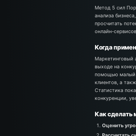
Метод 5 сил Пор
анализа бизнеса
просчитать поте
онлайн-сервисов
Когда примен
Маркетинговый а
выходе на конку
помощью малый б
клиентов, а так
Статистика пока
конкуренции, ув
Как сделать 
Оценить угро
Рассчитать с