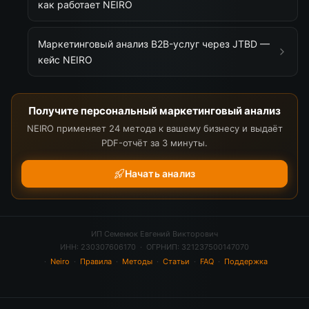
как работает NEIRO
Маркетинговый анализ B2B-услуг через JTBD —
кейс NEIRO
Получите персональный маркетинговый анализ
NEIRO применяет 24 метода к вашему бизнесу и выдаёт
PDF-отчёт за 3 минуты.
Начать анализ
ИП Семенюк Евгений Викторович
ИНН: 230307606170 · ОГРНИП: 321237500147070
·
Neiro
·
Правила
·
Методы
·
Статьи
·
FAQ
·
Поддержка