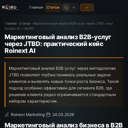
Главная
Статьи
Главная
·
Статьи
·
Маркетинговый анализ B2B-услуг через JTBD: опыт
Roinext AI — NEIRO
Маркетинговый анализ B2B-услуг
через JTBD: практический кейс
Roinext AI
Маркетинговый анализ B2B-услуг через методологию
JTBD позволяет глубже понимать реальные задачи
клиентов и выявлять новые точки роста бизнеса. Такой
подход особенно эффективен для сегмента B2B, где
решение клиента редко ограничивается стандартным
набором характеристик.
Roinext Marketing
·
24.05.2026
Маркетинговый анализ бизнеса в B2B