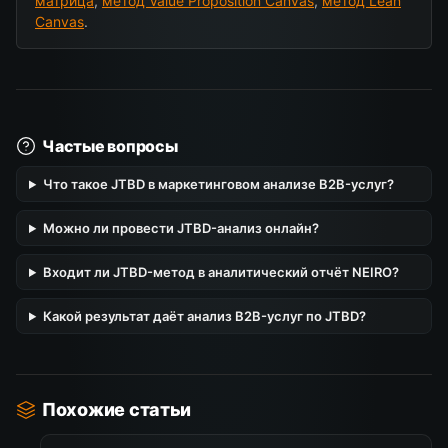
матрица
,
метод Value Proposition Canvas
,
метод Lean
Canvas
.
Частые вопросы
Что такое JTBD в маркетинговом анализе B2B-услуг?
Можно ли провести JTBD-анализ онлайн?
Входит ли JTBD-метод в аналитический отчёт NEIRO?
Какой результат даёт анализ B2B-услуг по JTBD?
Похожие статьи