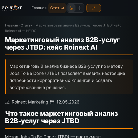
Главная
Статьи
Главная
·
Статьи
·
Маркетинговый анализ B2B-услуг через JTBD: кейс
Roinext AI — NEIRO
Маркетинговый анализ B2B-услуг
через JTBD: кейс Roinext AI
Маркетинговый анализ бизнеса B2B-услуг по методу
Jobs To Be Done (JTBD) позволяет выявить настоящие
потребности корпоративных клиентов и создать
востребованные решения.
Roinext Marketing
·
12.05.2026
Что такое маркетинговый анализ
B2B-услуг через JTBD
Метод Jobs To Be Done (JTBD) — инструмент