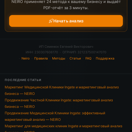
NEIRO применяет 24 метода к вашему бизнесу и выдаёт
PDF-отчёт за 3 минуты.
Начать анализ
ИП Семенюк Евгений Викторович
ИНН: 230307606170 · ОГРНИП: 321237500147070
·
Neiro
·
Правила
·
Методы
·
Статьи
·
FAQ
·
Поддержка
ПОСЛЕДНИЕ СТАТЬИ
Маркетинг Медицинской Клиники Ingate и маркетинговый анализ
бизнеса — NEIRO
Продвижение Частной Клиники Ingate: маркетинговый анализ
бизнеса — NEIRO
Продвижение Медицинской Клиники Ingate: эффективный
маркетинговый анализ — NEIRO
Маркетинг для медицинских клиник Ingate и маркетинговый анализ