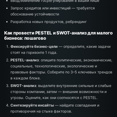
Ввод/изменение госрегулирования в вашей нише
Запрос кредитов или инвестиций — требуется
обоснование устойчивости
Разработка новых продуктов, ребрендинг
Как провести PESTEL и SWOT-анализ для малого
бизнеса: пошагово
Фиксируйте бизнес-цели
— определите, какие задачи
стоят на горизонте 1 года.
PESTEL-анализ
: опишите политические, экономические,
социальные, технологические, экологические и
правовые факторы. Соберите по 3–5 ключевых трендов
в каждом блоке.
SWOT-анализ
: выделите внутренние сильные и слабые
стороны компании, затем — внешние возможности и
угрозы. Оцените, как они соотносятся с PESTEL.
Синтезируйте инсайты
— найдите совпадения и
противоречия на стыке факторов.