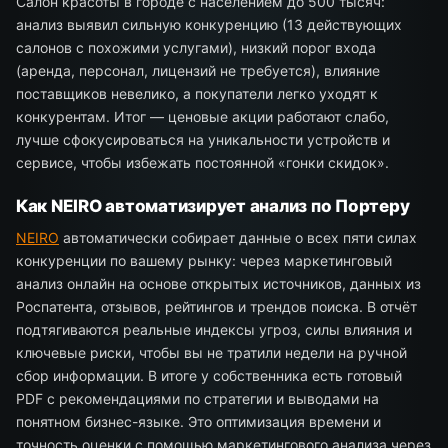
Салон красоты в городе с населением до 500 тысяч:
анализ выявил сильную конкуренцию (13 действующих
салонов с похожими услугами), низкий порог входа
(аренда, персонал, лицензий не требуется), влияние
поставщиков невелико, а покупатели легко уходят к
конкурентам. Итог — ценовые акции работают слабо,
лучше сфокусироваться на уникальности устройств и
сервисе, чтобы избежать постоянной «гонки скидок».
Как NEIRO автоматизирует анализ по Портеру
NEIRO
автоматически собирает данные о всех пяти силах
конкуренции по вашему рынку: через маркетинговый
анализ онлайн на основе открытых источников, данных из
Роспатента, отзывов, рейтингов и трендов поиска. В отчёт
подтягиваются реальные индексы угроз, силы влияния и
ключевые риски, чтобы вы не тратили недели на ручной
сбор информации. В итоге у собственника есть готовый
PDF с рекомендациями по стратегии и выводами на
понятном бизнес-языке. Это оптимизация времени и
точность оценки с помощью маркетингового анализа через