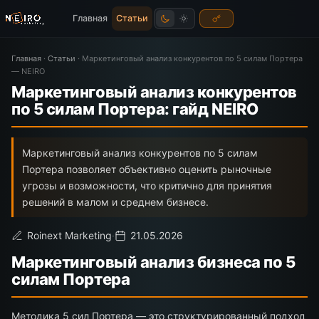
Главная
Статьи
Главная
·
Статьи
·
Маркетинговый анализ конкурентов по 5 силам Портера
— NEIRO
Маркетинговый анализ конкурентов
по 5 силам Портера: гайд NEIRO
Маркетинговый анализ конкурентов по 5 силам
Портера позволяет объективно оценить рыночные
угрозы и возможности, что критично для принятия
решений в малом и среднем бизнесе.
Roinext Marketing
·
21.05.2026
Маркетинговый анализ бизнеса по 5
силам Портера
Методика 5 сил Портера — это структурированный подход