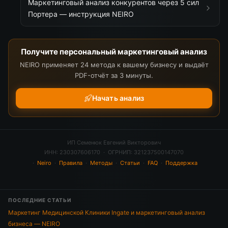
Маркетинговый анализ конкурентов через 5 сил
Портера — инструкция NEIRO
Получите персональный маркетинговый анализ
NEIRO применяет 24 метода к вашему бизнесу и выдаёт
PDF-отчёт за 3 минуты.
Начать анализ
ИП Семенюк Евгений Викторович
ИНН: 230307606170 · ОГРНИП: 321237500147070
·
Neiro
·
Правила
·
Методы
·
Статьи
·
FAQ
·
Поддержка
ПОСЛЕДНИЕ СТАТЬИ
Маркетинг Медицинской Клиники Ingate и маркетинговый анализ
бизнеса — NEIRO