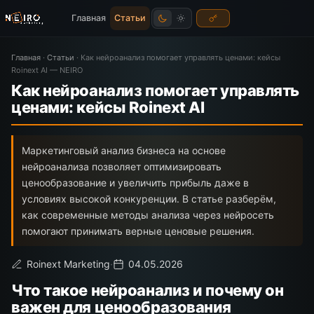
Главная
Статьи
Главная
·
Статьи
·
Как нейроанализ помогает управлять ценами: кейсы
Roinext AI — NEIRO
Как нейроанализ помогает управлять
ценами: кейсы Roinext AI
Маркетинговый анализ бизнеса на основе
нейроанализа позволяет оптимизировать
ценообразование и увеличить прибыль даже в
условиях высокой конкуренции. В статье разберём,
как современные методы анализа через нейросеть
помогают принимать верные ценовые решения.
Roinext Marketing
·
04.05.2026
Что такое нейроанализ и почему он
важен для ценообразования