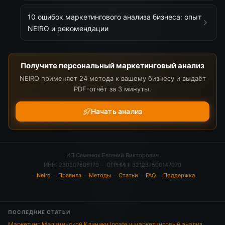
10 ошибок маркетингового анализа бизнеса: опыт
NEIRO и рекомендации
Получите персональный маркетинговый анализ
NEIRO применяет 24 метода к вашему бизнесу и выдаёт
PDF-отчёт за 3 минуты.
Начать анализ
ИП Семенюк Евгений Викторович
ИНН: 230307606170 · ОГРНИП: 321237500147070
·
Neiro
·
Правила
·
Методы
·
Статьи
·
FAQ
·
Поддержка
ПОСЛЕДНИЕ СТАТЬИ
Маркетинг Медицинской Клиники Ingate и маркетинговый анализ