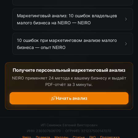
Маркетинговый анализ: 10 ошибок владельцев
малого бизнеса на NEIRO — NEIRO
10 ошибок при маркетинговом анализе малого
бизнеса — опыт NEIRO
Получите персональный маркетинговый анализ
NEIRO применяет 24 метода к вашему бизнесу и выдаёт
PDF-отчёт за 3 минуты.
Начать анализ
ИП Семенюк Евгений Викторович
ИНН: 230307606170 · ОГРНИП: 321237500147070
·
Neiro
·
Правила
·
Методы
·
Статьи
·
FAQ
·
Поддержка