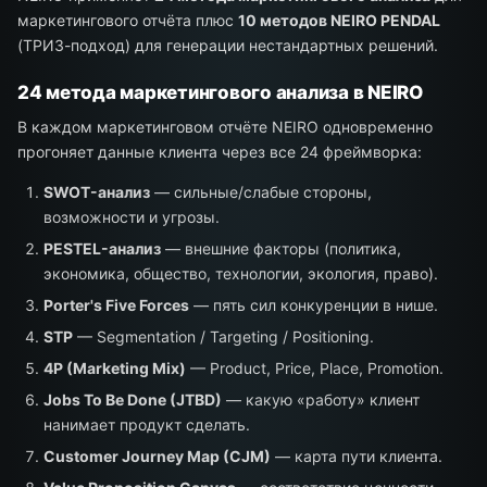
маркетингового отчёта плюс
10 методов NEIRO PENDAL
(ТРИЗ-подход) для генерации нестандартных решений.
24 метода маркетингового анализа в NEIRO
В каждом маркетинговом отчёте NEIRO одновременно
прогоняет данные клиента через все 24 фреймворка:
SWOT-анализ
— сильные/слабые стороны,
возможности и угрозы.
PESTEL-анализ
— внешние факторы (политика,
экономика, общество, технологии, экология, право).
Porter's Five Forces
— пять сил конкуренции в нише.
STP
— Segmentation / Targeting / Positioning.
4P (Marketing Mix)
— Product, Price, Place, Promotion.
Jobs To Be Done (JTBD)
— какую «работу» клиент
нанимает продукт сделать.
Customer Journey Map (CJM)
— карта пути клиента.