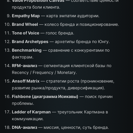
Value Proposition Canvas
— соответствие ценности
продукта боли клиента.
Empathy Map
— карта эмпатии аудитории.
Brand Wheel
— колесо бренда и позиционирование.
Tone of Voice
— голос бренда.
Brand Archetypes
— архетипы бренда по Юнгу.
Benchmarking
— сравнение с конкурентами по
факторам.
RFM-анализ
— сегментация клиентской базы по
Recency / Frequency / Monetary.
Ansoff Matrix
— стратегии роста (проникновение,
развитие рынка/продукта, диверсификация).
Fishbone (диаграмма Исикавы)
— поиск причин
проблемы.
Ladder of Karpman
— треугольник Карпмана в
коммуникации.
DNA-анализ
— миссия, ценности, суть бренда.