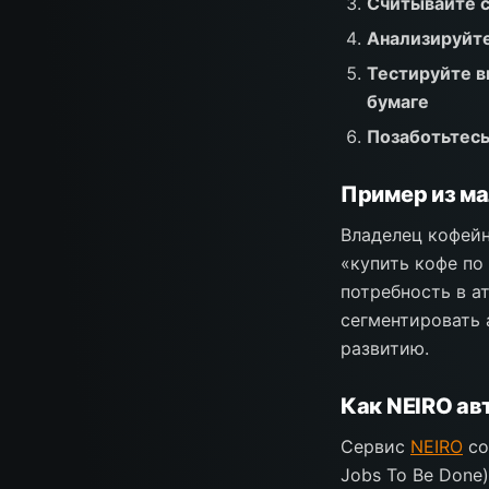
Считывайте с
Анализируйте
Тестируйте в
бумаге
Позаботьтесь
Пример из ма
Владелец кофейн
«купить кофе по
потребность в а
сегментировать 
развитию.
Как NEIRO ав
Сервис
NEIRO
со
Jobs To Be Done