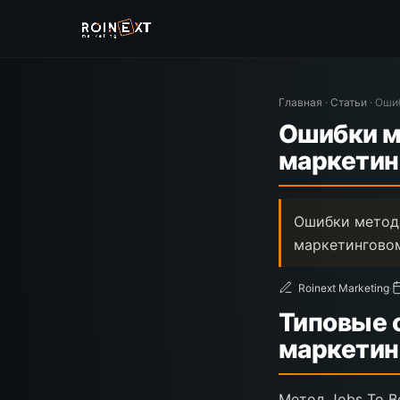
Главная
·
Статьи
·
Ошиб
Ошибки м
маркетин
Ошибки метода
маркетинговом
Roinext Marketing
·
Типовые о
маркетин
Метод Jobs To B