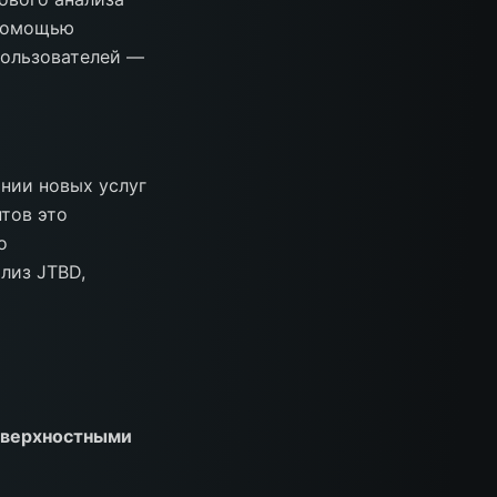
 помощью
пользователей —
нии новых услуг
тов это
о
лиз JTBD,
оверхностными