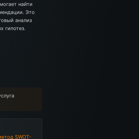
могает найти
омендации. Это
говый анализ
х гипотез.
услуга
метод SWOT-