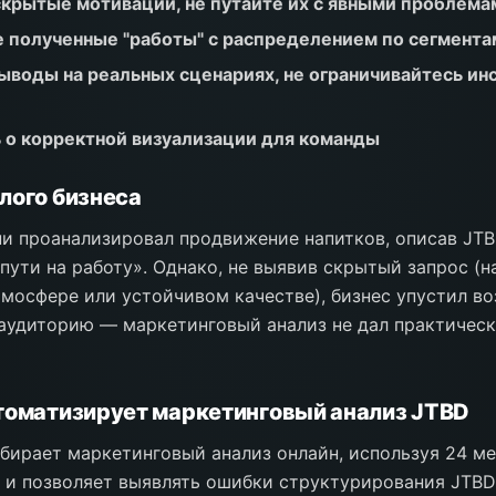
крытые мотивации, не путайте их с явными проблема
 полученные "работы" с распределением по сегмента
ыводы на реальных сценариях, не ограничивайтесь ин
 о корректной визуализации для команды
лого бизнеса
и проанализировал продвижение напитков, описав JTB
 пути на работу». Однако, не выявив скрытый запрос (н
тмосфере или устойчивом качестве), бизнес упустил в
аудиторию — маркетинговый анализ не дал практичес
томатизирует маркетинговый анализ JTBD
бирает маркетинговый анализ онлайн, используя 24 м
) и позволяет выявлять ошибки структурирования JTBD