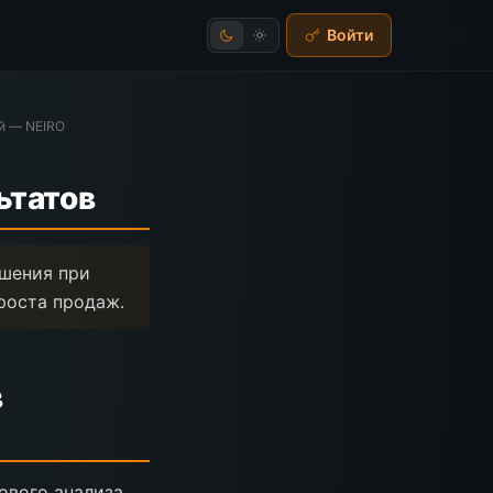
Войти
ий — NEIRO
ьтатов
ешения при
роста продаж.
в
ового анализа