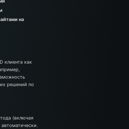
ми
м
сайтами на
D клиента как
апример,
озможность
ких решений по
етода (включая
 автоматически.