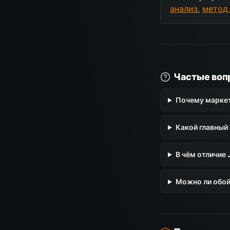
анализ
,
метод
Частые воп
Почему маркет
Какой главный
В чём отличие 
Можно ли обой