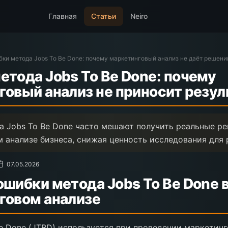
Главная
Статьи
Neiro
ки метода Jobs To Be Done: почему маркетинговый анализ не даёт решен
етода Jobs To Be Done: почему
говый анализ не приносит резул
 Jobs To Be Done часто мешают получить реальные р
 анализе бизнеса, снижая ценность исследования для 
07.05.2026
шибки метода Jobs To Be Done 
говом анализе
e Done (JTBD) используется при проведении маркетинг