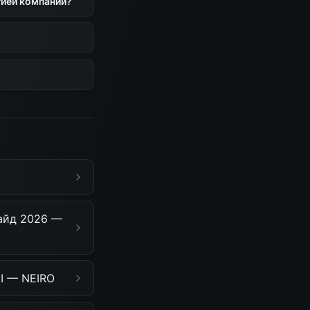
гией компании?
гайд 2026 —
AI — NEIRO