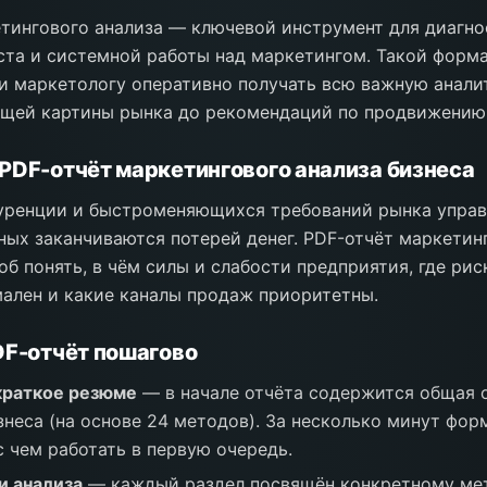
тингового анализа — ключевой инструмент для диагно
ста и системной работы над маркетингом. Такой форма
и маркетологу оперативно получать всю важную анали
бщей картины рынка до рекомендаций по продвижению
PDF-отчёт маркетингового анализа бизнеса
куренции и быстроменяющихся требований рынка управ
ных заканчиваются потерей денег. PDF-отчёт маркетин
б понять, в чём силы и слабости предприятия, где рис
ален и какие каналы продаж приоритетны.
DF-отчёт пошагово
краткое резюме
— в начале отчёта содержится общая 
знеса (на основе 24 методов). За несколько минут фор
с чем работать в первую очередь.
и анализа
— каждый раздел посвящён конкретному мет