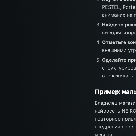
PESTEL, Porte
внимание на 
Найдите рек
выводы сопро
Отметьте зон
внешними угр
Сделайте пр
структуриров
отслеживать.
Пример: малы
Владелец магази
нейросеть NEIRO
повторное привл
внедрения совет
месяца.