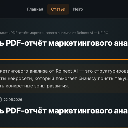
Главная
Статьи
Neiro
читать PDF-отчёт маркетингового анализа от Roinext AI — NEIRO
ь PDF-отчёт маркетингового ана
I
кетингового анализа от Roinext AI — это структуриро
оты нейросети, который помогает бизнесу понять теку
ть конкретные зоны развития.
22.05.2026
ь PDF-отчёт маркетингового ана
I