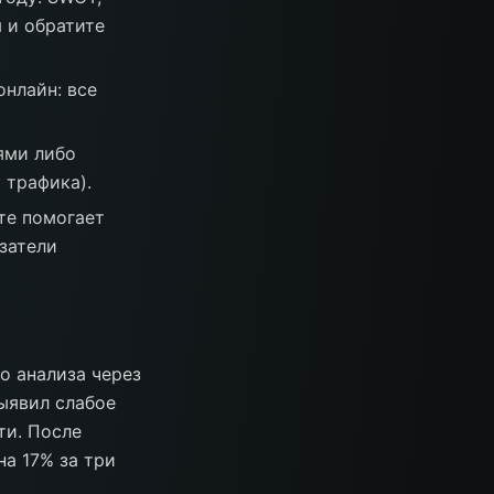
я и обратите
нлайн: все
ями либо
 трафика).
те помогает
затели
о анализа через
ыявил слабое
ти. После
на 17% за три