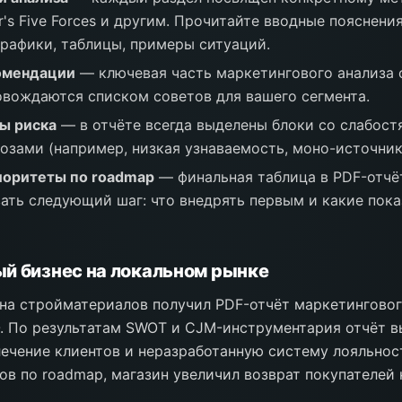
r's Five Forces и другим. Прочитайте вводные пояснени
графики, таблицы, примеры ситуаций.
омендации
— ключевая часть маркетингового анализа о
вождаются списком советов для вашего сегмента.
ы риска
— в отчёте всегда выделены блоки со слабост
озами (например, низкая узнаваемость, моно-источник
иоритеты по roadmap
— финальная таблица в PDF-отчё
ать следующий шаг: что внедрять первым и какие пока
й бизнес на локальном рынке
на стройматериалов получил PDF-отчёт маркетинговог
. По результатам SWOT и CJM-инструментария отчёт в
ечение клиентов и неразработанную систему лояльнос
ов по roadmap, магазин увеличил возврат покупателей 