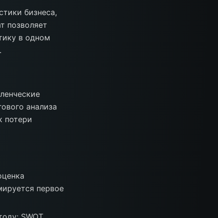
стики бизнеса,
т позволяет
тику в одном
.
ленческие
гового анализа
к потери
оценка
мируется первое
оду: SWOT,