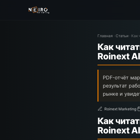
Главная
·
Статьи
·
Как 
Как читат
Roinext A
PDF-отчёт мар
результат раб
рынке и увиде
Roinext Marketing
·
Как читат
Roinext A