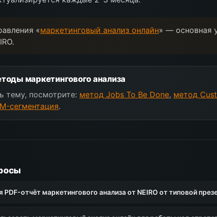
равления «
маркетинговый анализ онлайн
» — основная 
IRO.
тоды маркетингового анализа
ь тему, посмотрите:
метод Jobs To Be Done
,
метод Cust
M-сегментация
.
росы
я PDF-отчёт маркетингового анализа от NEIRO от типовой през