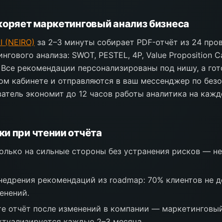
коряет маркетинговый анализ бизнеса
I (NEIRO)
за 2–3 минуты собирает PDF-отчёт из 24 про
гового анализа: SWOT, PESTEL, 4P, Value Proposition C
. Все рекомендации персонализированы под нишу, а го
ом кабинете и отправляются в ваш мессенджер по безо
атель экономит до 12 часов работы аналитика на кажд
и при чтении отчёта
олько на сильные стороны без устранения рисков — н
недрения рекомендаций из roadmap: 70% клиентов не д
енений.
е отчёт после изменений в компании — маркетинговый
ктуализируется каждые 2–3 месяца.