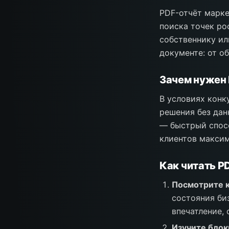
PDF-отчёт марке
поиска точек ро
собственнику ил
документе: от о
Зачем нужен 
В условиях кон
решения без дан
— быстрый спосо
клиентов максим
Как читать P
Посмотрите 
состояния би
впечатление, 
Изучите блок