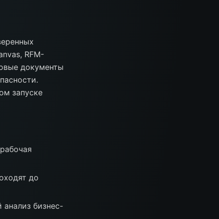
веренных
anvas, RFM-
товые документы
пасности.
ом запуске
ерабочая
оходят до
 анализ бизнес-