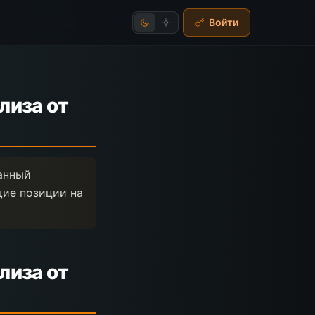
Войти
лиза от
ванный
щие позиции на
лиза от