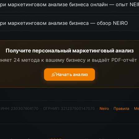
при маркетинговом анализе бизнеса онлайн — опыт NE
при маркетинговом анализе бизнеса — обзор NEIRO
Получите персональный маркетинговый анализ
няет 24 метода к вашему бизнесу и выдаёт PDF-отчёт 
Начать анализ
·
ИНН: 230307606170 · ОГРНИП: 321237500147070
·
Neiro
·
Правила
·
Ме