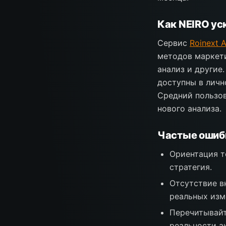
Как NEIRO ус
Сервис
Roinext A
методов маркетин
анализ и другие
доступны в личн
Средний пользов
нового анализа.
Частые ошибк
Ориентация т
стратегия.
Отсутствие в
реальных изм
Перечитывайт
реальности а