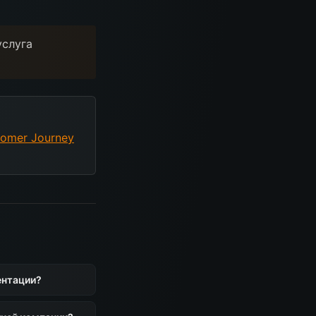
услуга
omer Journey
ентации?