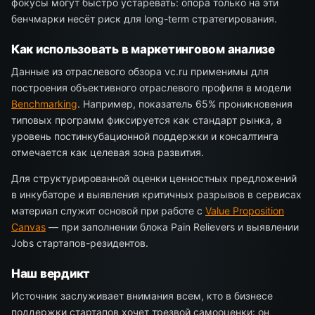
фокусы могут быстро устаревать: опора только на эти
бенчмарки несёт риск для long-term стратегирования.
Как использовать в маркетинговом анализе
Данные из отраслевого обзора vc.ru применимы для
построения объективного отраслевого профиля в модели
Benchmarking
. Например, показатель 65% проникновения
типовых программ фиксируется как стандарт рынка, а
уровень постинкубационной поддержки и консалтинга
отмечается как целевая зона развития.
Для структурированной оценки ценностных предложений
в инкубаторе и выявления критичных разрывов в сервисах
материал служит основой при работе с
Value Proposition
Canvas
— при заполнении блока Pain Relievers и выявлении
Jobs стартапов-резидентов.
Наш вердикт
Источник заслуживает внимания всем, кто в бизнесе
поддержки стартапов хочет трезвой самооценки: он