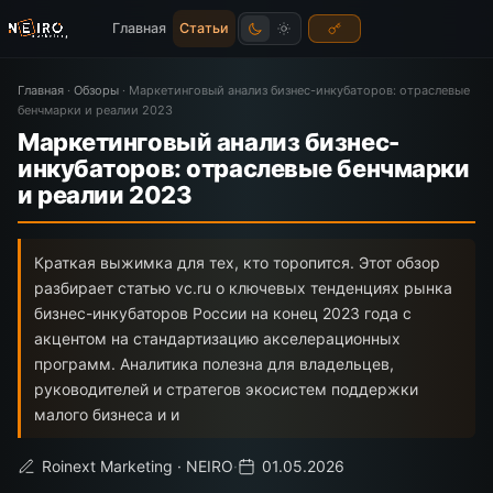
Главная
Статьи
Главная
·
Обзоры
·
Маркетинговый анализ бизнес-инкубаторов: отраслевые
бенчмарки и реалии 2023
Маркетинговый анализ бизнес-
инкубаторов: отраслевые бенчмарки
и реалии 2023
Краткая выжимка для тех, кто торопится. Этот обзор
разбирает статью vc.ru о ключевых тенденциях рынка
бизнес-инкубаторов России на конец 2023 года с
акцентом на стандартизацию акселерационных
программ. Аналитика полезна для владельцев,
руководителей и стратегов экосистем поддержки
малого бизнеса и и
Roinext Marketing · NEIRO
·
01.05.2026