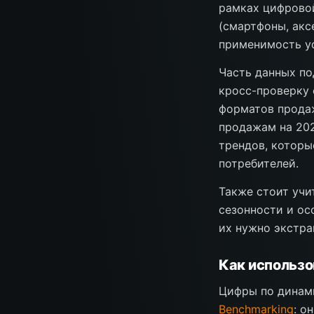
рамках цифровой
(смартфоны, акс
применимость ус
Часть данных по
кросс-проверку 
форматов продаж
продажам на 202
трендов, которы
потребителей.
Также стоит учи
сезонности и ос
их нужно экстра
Как использо
Цифры по динам
Benchmarking
: о