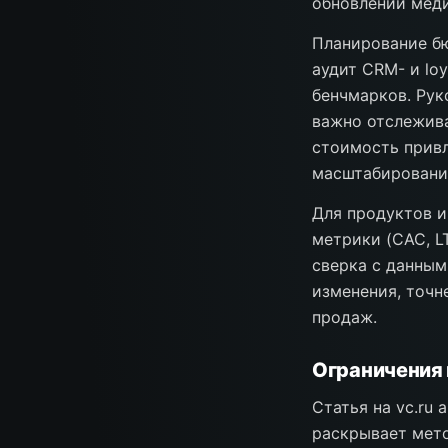
обновлении мед
Планирование бю
аудит CRM- и lo
бенчмарков. Рук
важно отслежива
стоимость привл
масштабирования
Для продуктов и
метрики (CAC, L
сверка с данным
изменения, точн
продаж.
Ограничения 
Статья на vc.ru
раскрывает мето