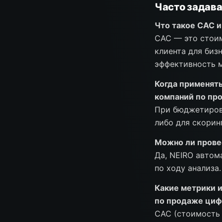
Часто задав
Что такое CAC и
CAC — это стоим
клиента для биз
эффективность м
Когда применять
компаний по пр
При бюджетирова
либо для скорин
Можно ли прове
Да, NEIRO автом
по ходу анализа.
Какие метрики и
по продаже циф
CAC (стоимость 