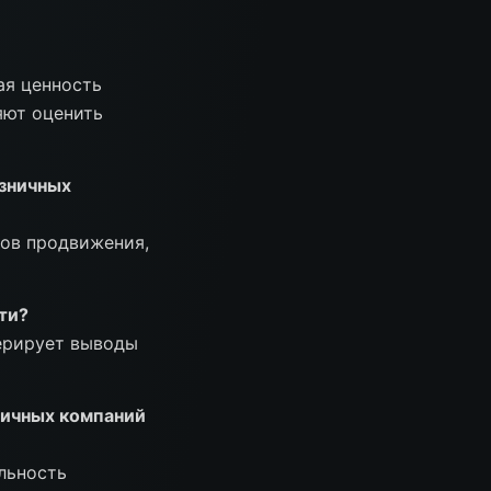
ая ценность
яют оценить
озничных
лов продвижения,
ти?
нерирует выводы
ничных компаний
ельность