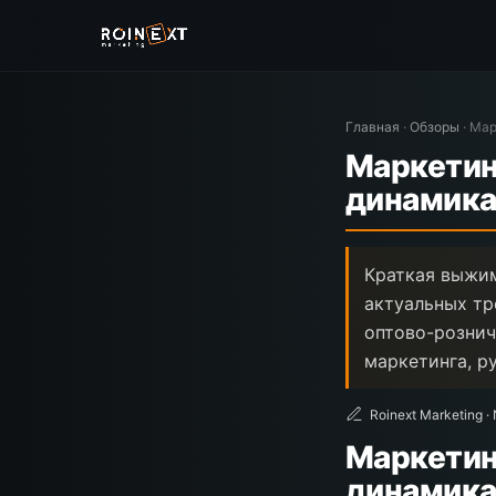
Главная
·
Обзоры
·
Мар
Маркетин
динамика
Краткая выжим
актуальных тре
оптово-рознич
маркетинга, р
Roinext Marketing ·
Маркетин
динамика