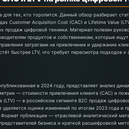
 для тех, кто торопится. Данный обзор разбирает стат
ах Customer Acquisition Cost (CAC) и Lifetime Value (LT
ых продаж цифровой техники. Материал полезен руков
оводителям продуктов и собственникам, которые ищу
правления затратами на привлечение и удержание клие
тёт быстрее LTV, что требует пересмотра подходов к
, опубликованная в 2024 году, представляет анализ дин
метрик — стоимости привлечения клиента (CAC) и пож
а (LTV) — в российском сегменте B2C продаж цифрово
 уделяется оценке изменений по итогам 2023 года и п
 Формат публикации — отраслевой аналитический мат
представителей бизнеса и краткой расшифровкой мето