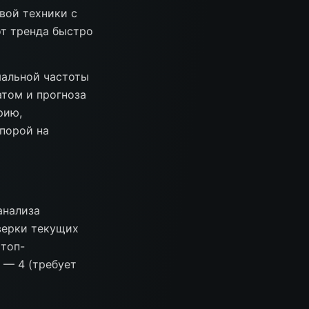
вой техники с
от тренда быстро
мальной частоты
атом и прогноза
рию,
порой на
анализа
верки текущих
 топ-
 — 4 (требует