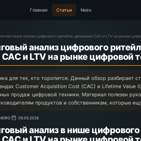
Главная
Статьи
Neiro
кетинговый анализ цифрового ритейла: динамика CAC и LTV на рынке цифр
говый анализ цифрового ритейл
 CAC и LTV на рынке цифровой 
ка для тех, кто торопится. Данный обзор разбирает ст
ндах Customer Acquisition Cost (CAC) и Lifetime Value (
ных продаж цифровой техники. Материал полезен рук
уководителям продуктов и собственникам, которые ищ
 NEIRO
·
09.05.2026
говый анализ в нише цифрового 
 CAC и LTV на рынке цифровой 