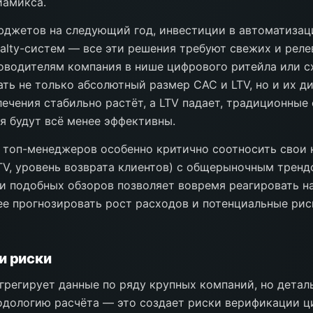
иамикса.
джетов на следующий год, инвестиции в автоматизац
yalty-систем — все эти решения требуют свежих и рел
оводителям компания в нише цифрового ритейла или 
ть не только абсолютный размер CAC и LTV, но и их д
ечения стабильно растёт, а LTV падает, традиционные
 будут всё менее эффективны.
 топ-менеджеров особенно критично соотносить свои
TV, уровень возврата клиентов) с общерыночным тренд
и подобных обзоров позволяет вовремя реагировать н
ее прогнозировать рост расходов и потенциальные ри
и риски
 агрегирует данные по ряду крупных компаний, но детал
дологию расчёта — это создает риски верификации ц