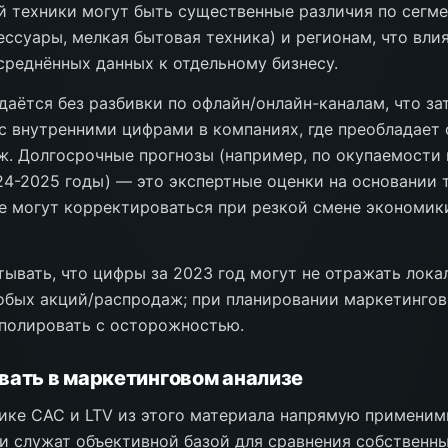
 техники могут быть существенные различия по сегм
ессуары, мелкая бытовая техника) и регионам, что вли
реднённых данных к отдельному бизнесу.
даётся без разбивки по офлайн/онлайн-каналам, что з
с внутренними цифрами в компаниях, где преобладает 
. Долгосрочные прогнозы (например, по окупаемости
4-2025 годы) — это экспертные оценки на основании
е могут корректироваться при резкой смене экономик
тывать, что цифры за 2023 год могут не отражать лока
обых акций/распродаж; при планировании маркетинго
полировать с осторожностью.
вать в маркетинговом анализе
ике CAC и LTV из этого материала напрямую применим
ни служат объективной базой для сравнения собственн