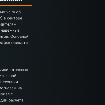
ью vc.ru об
V) в секторе
одителям
т надёжные
нтов. Основной
 эффективности
амики ключевых
изненной
й техники.
рогнозам на
ериал с
дик расчёта