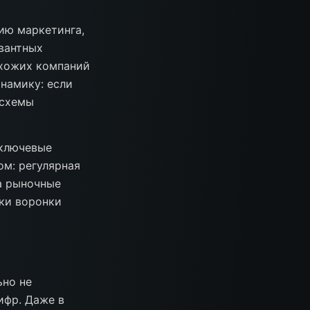
ию маркетинга,
евантных
схожих компаний
инамику: если
 схемы
 ключевые
ом: регулярная
а рыночные
ски воронки
ьно не
ифр. Даже в