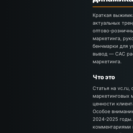
Краткая выжимка
актуальных тренд
оптово-розничн
маркетинга, рук
бенчмарки для у
вывод — CAC рас
маркетинга.
Что это
Статья на vc.ru
маркетинговых 
ценности клиент
Особое внимание
2024-2025 годы.
комментариями 