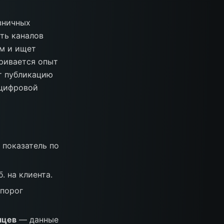
зничных
ть каналов
ом и ищет
тривается опыт
т публикацию
 цифровой
 показатель по
. на клиента.
 порог
яцев
— данные