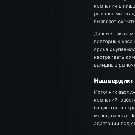
компания в нише
рыночными станд
выявляет скрыт
Данные также м
повторных касан
срока окупаемос
настраивать ком
валидные рыноч
Наш вердикт
Источник заслуж
компаний, работ
бюджетов и стра
менеджмента. По
адаптации под с