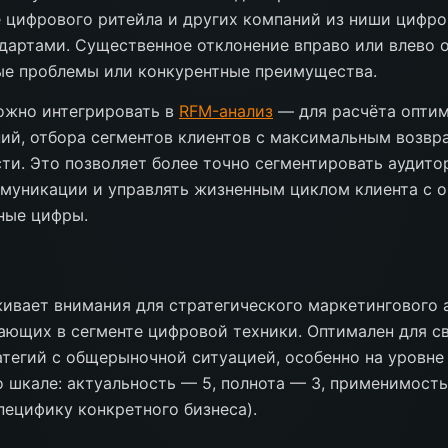
 цифрового ритейла и других компаний из ниши цифро
артами. Существенное отклонение вправо или влево 
ые проблемы или конкурентные преимущества.
ожно интегрировать в
RFM-анализ
— для расчёта опти
ий, отбора сегментов клиентов с максимальным возвр
ти. Это позволяет более точно сегментировать аудито
муникации и управлять жизненным циклом клиента с о
ные цифры.
ивает внимания для стратегического маркетингового 
ающих в сегменте цифровой техники. Оптимален для с
тегий с общерыночной ситуацией, особенно на уровне
 шкале: актуальность — 5, полнота — 3, применимость
пецифику конкретного бизнеса).