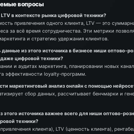
аемые вопросы
 LTV в контексте рынка цифровой техники?
ость привлечения одного клиента, LTV — это суммарн
неса за всё время сотрудничества. Эти метрики позвол
аркетинга и стратегию удержания клиентов.
 данные из этого источника в бизнесе ниши оптово-р
одаже цифровой техники?
нии и аудитах маркетинга, планировании новых кана
га эффективности loyalty-программ.
сти маркетинговый анализ онлайн с помощью нейросе
атизирует сбор данных, рассчитывает бенчмарки и ге
з этого источника важнее всего для ниши оптово-роз
ровой техники?
привлечения клиента), LTV (ценность клиента), рентаб