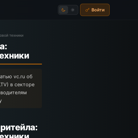
Войти
овой техники
а:
техники
атью vc.ru об
LTV) в секторе
оводителям
у
ритейла:
техники