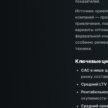
показателей.
Источник ориен
компаний — преж
привлечения, пл
варианты оптими
федеральной ком
особенно релева
техники.
Ключевые ц
CAC в нише ц
рынку состави
Средний LTV 
Рентабельнос
окупаемости 
Средний срок