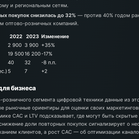
ому и региональным сетям.
ых покупок снизилась до 32%
— против 40% годом ран
м оптово-розничных компаний.
2022
2023
Изменение
2 900
3 900
+35%
19 500
16 200
-17%
40
32
-8 п.п.
с.)
5
7
+2
для бизнеса
-розничного сегмента цифровой техники данные из эт
е рыночные ориентиры для оценки своих маркетингов
мике CAC и LTV подсказывает, где могут быть скрытые
снижение доли повторных покупок сигнализирует о н
жанием клиентов, а рост CAC — об оптимизации канало