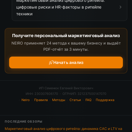
Маркетинговый анализ цифрового ритейла:
цифровые риски и HR-факторы в ритейле
техники
Получите персональный маркетинговый анализ
NEIRO применяет 24 метода к вашему бизнесу и выдаёт
PDF-отчёт за 3 минуты.
Начать анализ
ИП Семенюк Евгений Викторович
ИНН: 230307606170 · ОГРНИП: 321237500147070
·
Neiro
·
Правила
·
Методы
·
Статьи
·
FAQ
·
Поддержка
ПОСЛЕДНИЕ ОБЗОРЫ
Маркетинговый анализ цифрового ритейла: динамика CAC и LTV на