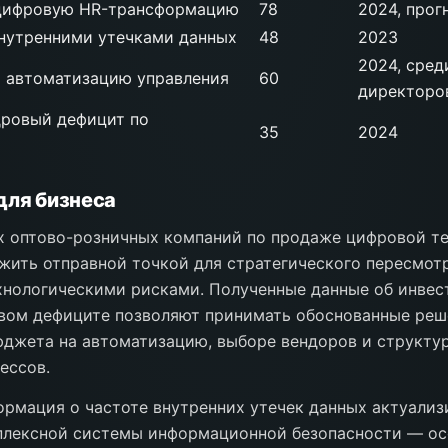
цифровую HR-трансформацию
78
2024, прог
внутренними утечками данных
48
2023
2024, сред
ь автоматизацию управления
60
директоро
ровый дефицит по
35
2024
для бизнеса
х оптово-розничных компаний по продаже цифровой т
ужить отправной точкой для стратегического пересмот
хнологическими рисками. Полученные данные об инве
овом дефиците позволяют принимать обоснованные реш
юджета на автоматизацию, выборе вендоров и структу
ессов.
ормация о частоте внутренних утечек данных актуализ
плексной системы информационной безопасности — ос