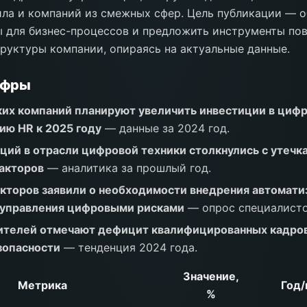
ла и компаний из смежных сфер. Цель публикации — о
ы для бизнес-процессов и предложить инструменты по
руктуры компании, опираясь на актуальные данные.
ифры
их компаний планируют увеличить инвестиции в циф
ю HR к 2025 году
— данные за 2024 год.
ций в отрасли цифровой техники столкнулись с утечк
акторов
— аналитика за прошлый год.
торов заявили о необходимости внедрения автомати
 управления цифровыми рисками
— опрос специалисто
ителей отмечают дефицит квалифицированных кадров
зопасности
— тенденция 2024 года.
Значение,
Метрика
Год/
%