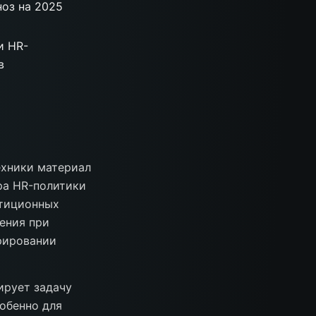
ноз на 2025
и HR-
в
ехники материал
ра HR-политики
стиционных
ения при
рировании
ирует задачу
обенно для