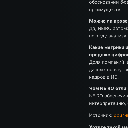
обосновании бюд
преимуществ.
Можно ли прове
Да, NEIRO автом
по ходу анализа.
Какие метрики и
продаже цифров
Доля компаний,
данных по внутр
кадров в ИБ.
Чем NEIRO отлич
NEIRO обеспечив
интерпретацию, 
Источник:
ориги
Хотите такой ма