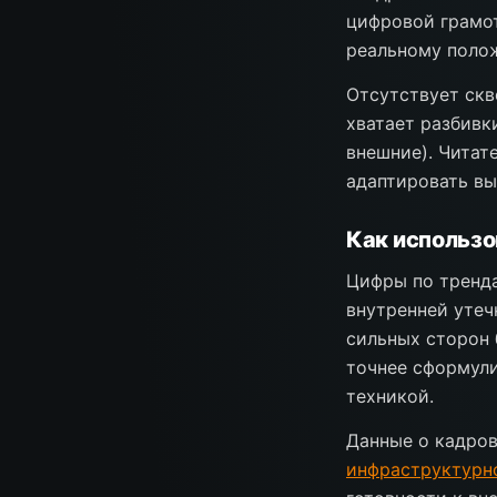
цифровой грамот
реальному поло
Отсутствует скв
хватает разбивк
внешние). Читат
адаптировать вы
Как использо
Цифры по тренд
внутренней уте
сильных сторон 
точнее сформул
техникой.
Данные о кадро
инфраструктурн