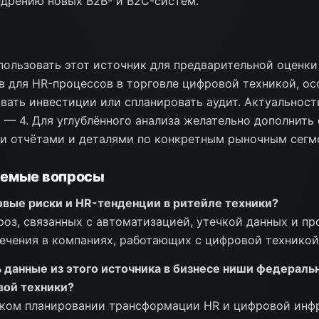
едрению новых B2B- и B2C-систем.
ользовать этот источник для предварительной оценк
в для HR-процессов в торговле цифровой техникой, ос
вать инвестиции или спланировать аудит. Актуальност
 — 4. Для углублённого анализа желательно дополнить
и отчётами и деталями по конкретным рыночным сегм
аемые вопросы
овые риски и HR-тенденции в ритейле техники?
роз, связанных с автоматизацией, утечкой данных и п
ечения в компаниях, работающих с цифровой техникой
 данные из этого источника в бизнесе ниши федераль
ой техники?
ском планировании трансформации HR и цифровой инф