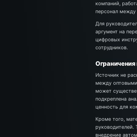
компаний, рабо
персонал между
Для руководите
аргумент на пер
цифровых инстр
сотрудников.
Ограничения 
Источник не рас
между оптовыми
может существен
подкреплена ана
ценность для ко
Кроме того, мат
руководителей. 
внедрение автом