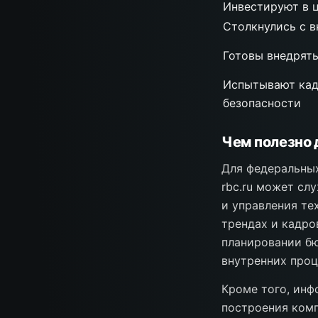
Инвестируют в 
Столкнулись с 
Готовы внедрят
Испытывают кад
безопасности
Чем полезно 
Для федеральны
rbc.ru может сл
и управления те
трендах и кадр
планировании б
внутренних проц
Кроме того, инф
построения ком