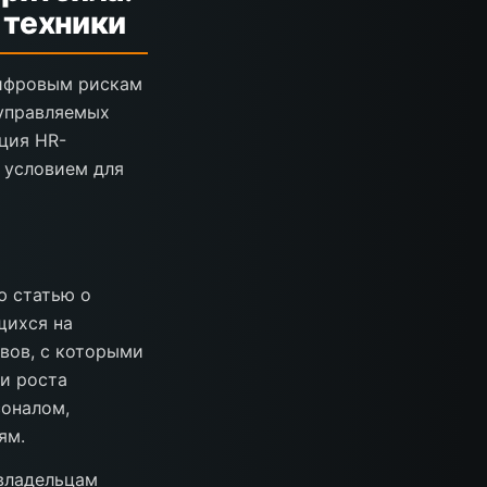
 техники
 цифровым рискам
 управляемых
ция HR-
 условием для
ю статью о
щихся на
вов, с которыми
и роста
соналом,
ям.
 владельцам