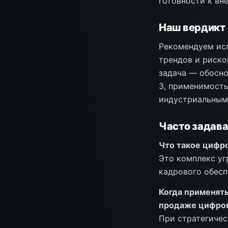
готовности к вн
Наш вердикт
Рекомендуем исп
трендов и риско
задача — обосно
3, применимость
индустриальным
Часто задав
Что такое цифр
Это комплекс уг
кадрового обесп
Когда применять
продаже цифров
При стратегиче