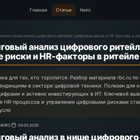
Главная
Статьи
Neiro
кетинговый анализ цифрового ритейла: цифровые риски и HR-факторы в ри
говый анализ цифрового ритейл
 риски и HR-факторы в ритейле
ка для тех, кто торопится. Разбор материала rbc.ru п
енденциям в секторе цифровой техники. Полезен для 
ифрами и активно инвестирующих в ИТ. Ключевой выв
я HR-процессов и управление цифровыми рисками ста
усло
 NEIRO
·
09.05.2026
говый анализ в нише цифрового 