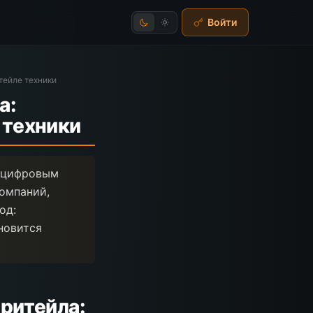
Войти
тейле техники
а:
 техники
о цифровым
компаний,
од:
новится
ритейла: