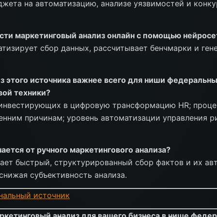
жета на автоматизацию, анализе уязвимостей и конк
сти маркетинговый анализ онлайн с помощью нейросе
атизирует сбор данных, рассчитывает бенчмарки и ге
з этого источника важнее всего для ниши федеральн
ой техники?
 инвестирующих в цифровую трансформацию HR; проце
енним причинам; уровень автоматизации управления р
ается от ручного маркетингового анализа?
ает быстрый, структурированный сбор фактов и их а
снижая субъективность анализа.
нальный источник
ркетинговый анализ для вашего бизнеса в нише феде