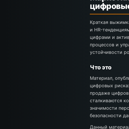
цифровые
Краткая выжимка
и HR-тенденциям
цифрами и акти
процессов и уп
устойчивости ро
Что это
Материал, опубл
цифровых рисках
продаже цифрово
сталкиваются ко
значимости перс
безопасности да
Данный материал