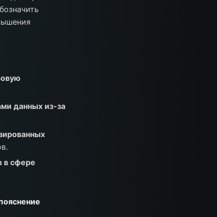
бозначить
вышения
ровую
ами данных из-за
зированных
в.
 в сфере
пояснение