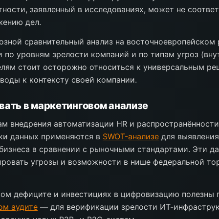
ности, заявленный в исследованиях, может не соотве
жению дел.
озной сравнительный анализ на восточноевропейском 
и по уровням зрелости компаний и по типам угроз (вну
елям стоит осторожно относиться к универсальным ре
воды к контексту своей компании.
вать в маркетинговом анализе
ам внедрения автоматизации HR и распространённости
чки данных применяются в
SWOT-анализе
для выявления
бизнеса в сравнении с рыночными стандартами. Эти д
ировать угрозы и возможности в нише федеральной то
вом дефиците и инвестициях в цифровизацию полезны 
ом аудите
— для верификации зрелости ИТ-инфраструк