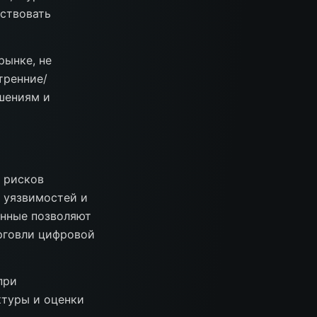
тствовать
рынке, не
тренние/
шениям и
 рисков
 уязвимостей и
анные позволяют
рговли цифровой
при
туры и оценки