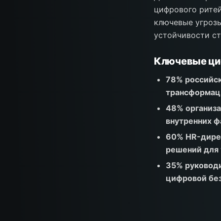
цифрового ритей
ключевые угроз
устойчивости ст
Ключевые ц
78% российск
трансформаци
48% организа
внутренних ф
60% HR-дирек
решений для
35% руковод
цифровой бе