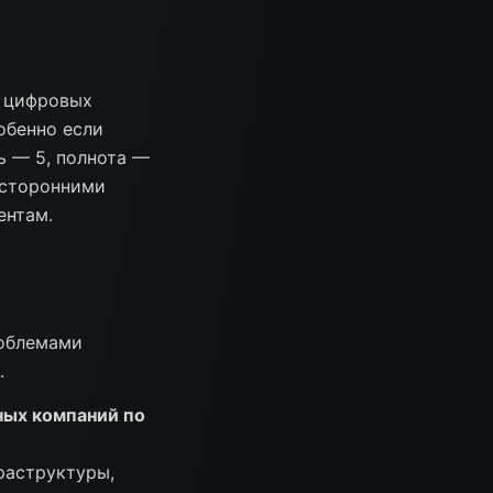
и цифровых
обенно если
ь — 5, полнота —
 сторонними
ентам.
роблемами
.
ных компаний по
раструктуры,