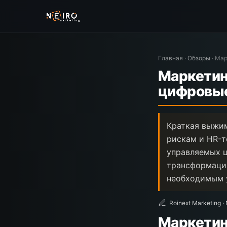
Главная
·
Обзоры
·
Мар
Маркетин
цифровые
Краткая выжим
рискам и HR-т
управляемых ц
трансформаци
необходимым 
Roinext Marketing ·
Маркетин