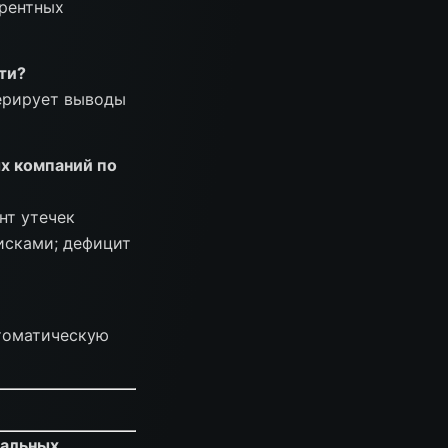
урентных
ти?
нерирует выводы
ых компаний по
нт утечек
исками; дефицит
втоматическую
ральных