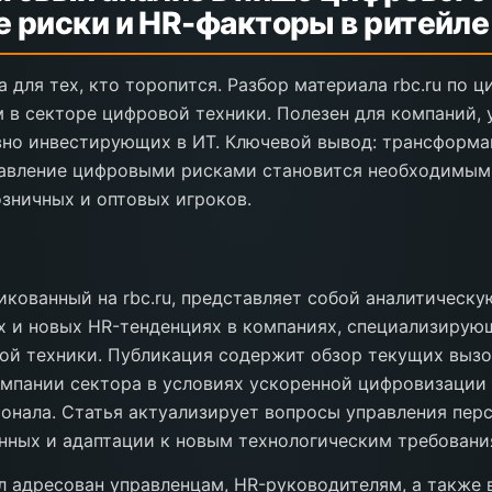
 риски и HR-факторы в ритейле
 для тех, кто торопится. Разбор материала rbc.ru по
 в секторе цифровой техники. Полезен для компаний,
вно инвестирующих в ИТ. Ключевой вывод: трансформа
равление цифровыми рисками становится необходимым
зничных и оптовых игроков.
икованный на rbc.ru, представляет собой аналитическу
 и новых HR-тенденциях в компаниях, специализирую
й техники. Публикация содержит обзор текущих вызо
мпании сектора в условиях ускоренной цифровизации 
онала. Статья актуализирует вопросы управления пер
нных и адаптации к новым технологическим требовани
 адресован управленцам, HR-руководителям, а также