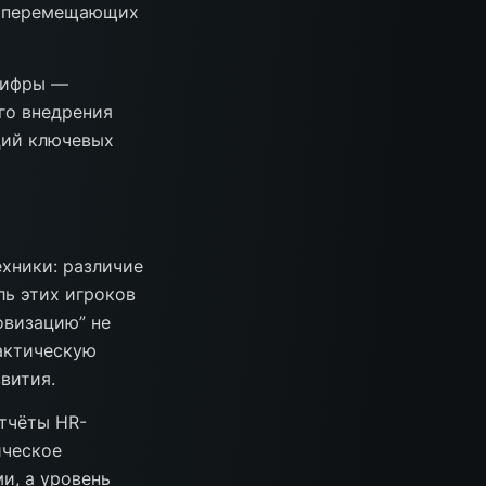
о перемещающих
цифры —
го внедрения
ций ключевых
хники: различие
ь этих игроков
овизацию” не
актическую
вития.
отчёты HR-
ическое
и, а уровень