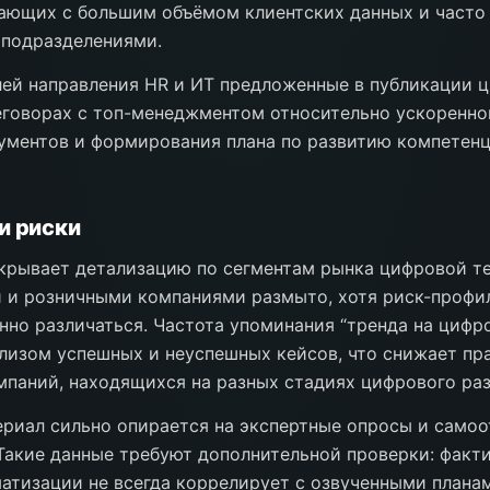
тающих с большим объёмом клиентских данных и част
 подразделениями.
лей направления HR и ИТ предложенные в публикации 
еговорах с топ-менеджментом относительно ускоренно
ументов и формирования плана по развитию компетен
и риски
крывает детализацию по сегментам рынка цифровой те
 и розничными компаниями размыто, хотя риск-профил
но различаться. Частота упоминания “тренда на цифр
лизом успешных и неуспешных кейсов, что снижает пр
мпаний, находящихся на разных стадиях цифрового раз
ериал сильно опирается на экспертные опросы и само
Такие данные требуют дополнительной проверки: факт
атизации не всегда коррелирует с озвученными планам