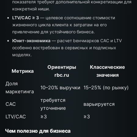
показателя требуют дополнительной конкретизации для
конкретной ниши.
LTV/CAC ≥ 3
— целевое соотношение стоимости
жизненного цикла клиента к затратам на его
привлечение для устойчивого бизнеса.
Юнит-экономика
— расчет bенчмарков CAC и LTV
особенно востребован в сервисных и подписных
моделях.
Ориентиры
Классические
Метрика
rbc.ru
значения
Доля
10–20% выручки
15–25% (по рынку)
маркетинга
требуется
CAC
варьируется
уточнение
LTV/CAC
≥3
≥3
Чем полезно для бизнеса