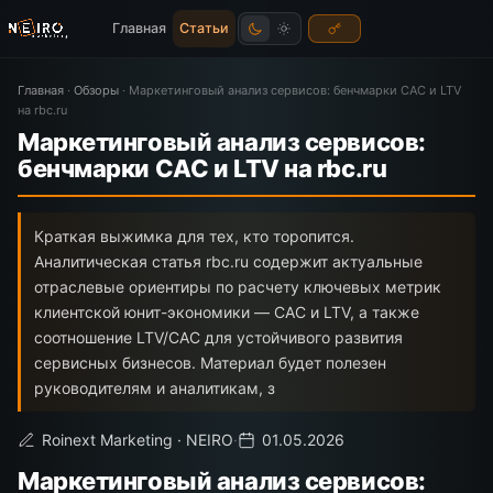
Главная
Статьи
Главная
·
Обзоры
·
Маркетинговый анализ сервисов: бенчмарки CAC и LTV
на rbc.ru
Маркетинговый анализ сервисов:
бенчмарки CAC и LTV на rbc.ru
Краткая выжимка для тех, кто торопится.
Аналитическая статья rbc.ru содержит актуальные
отраслевые ориентиры по расчету ключевых метрик
клиентской юнит-экономики — CAC и LTV, а также
соотношение LTV/CAC для устойчивого развития
сервисных бизнесов. Материал будет полезен
руководителям и аналитикам, з
Roinext Marketing · NEIRO
·
01.05.2026
Маркетинговый анализ сервисов: