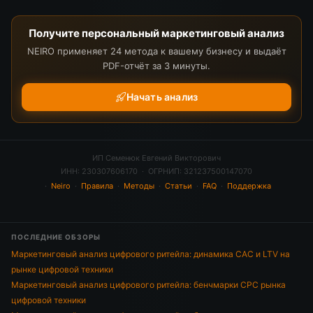
Получите персональный маркетинговый анализ
NEIRO применяет 24 метода к вашему бизнесу и выдаёт
PDF-отчёт за 3 минуты.
Начать анализ
ИП Семенюк Евгений Викторович
ИНН: 230307606170 · ОГРНИП: 321237500147070
·
Neiro
·
Правила
·
Методы
·
Статьи
·
FAQ
·
Поддержка
ПОСЛЕДНИЕ ОБЗОРЫ
Маркетинговый анализ цифрового ритейла: динамика CAC и LTV на
рынке цифровой техники
Маркетинговый анализ цифрового ритейла: бенчмарки CPC рынка
цифровой техники