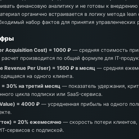
ивать финансовую аналитику и не готовы к внедрению
атериал органично встраивается в логику метода lean 
ходимый набор фактов для принятия управленческих 
ифры
 Acquisition Cost) = 1000 ₽
— средняя стоимость при
, расчет производится по общей формуле для IT-продук
e Revenue Per User) = 1500 ₽ в месяц
— средняя ежем
ходящаяся на одного клиента.
e = 30% на третий месяц
— показатель удержания, кри
нного цикла подписки или SaaS-сервиса.
 Value) = 4000 ₽
— усредненная прибыль на одного поль
екте.
отток) = 20% ежемесячно
— скорость потери клиентов,
ИТ-сервисов с подпиской.