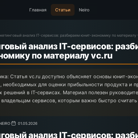
Главная
Статьи
Neiro
кетинговый анализ IT-сервисов: разбираем юнит-экономику по материалу 
говый анализ IT-сервисов: раз
номику по материалу vc.ru
ка: Статья vc.ru доступно объясняет основы юнит-эк
, необходимых для оценки прибыльности продукта и п
х решений в IT-сервисах. Материал полезен руководит
 владельцам сервисов, которым важно быстро считать
 NEIRO
·
01.05.2026
говый анализ IT-сервисов: раз