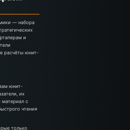
омики — набора
тратегических
артаперам и
атели
е расчёты юнит-
овам юнит-
затели, их
 материал с
быстрого чтения
орые только