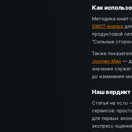
Как использо
Методика юнит-э
SWOT-анализ
для
продуктовой гип
“Сильные сторон
Также показател
Journey Map
— дл
значения служат
до изменения мо
Наш вердикт
Статья на vc.ru
сервисов: прост
для первых экон
экспресс-оценки