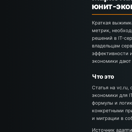
юнит-эко
Краткая выжимка
метрик, необход
решений в IT-се
владельцам серв
эффективности и
экономики дают 
Что это
Статья на vc.ru,
экономики для I
формулы и логик
конкретными при
и миграции в со
Источник адапти