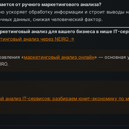
ается от ручного маркетингового анализа?
но ускоряет обработку информации и строит выводы н
чных данных, снижая человеческий фактор.
ркетинговый анализ для вашего бизнеса в нише IT-се
тинговый анализ через NEIRO →
равления «
маркетинговый анализ онлайн
» — основная 
IRO.
й анализ IT-сервисов: разбираем юнит-экономику по м