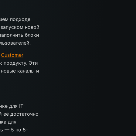
ашем подходе
 запуском новой
заполнить блоки
льзователей.
л
Customer
к продукту. Эти
 новые каналы и
ке для IT-
й её достаточно
лка для
ь — 5 по 5-