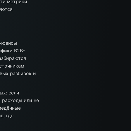
Эти метрики
уются
 нюансы
ифики B2B-
азбираются
источникам
евых разбивок и
ых: если
т расходы или не
иведённые
в, где