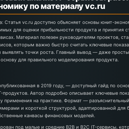
номику по материалу vc.ru
: Статья vc.ru доступно объясняет основы юнит-экон
имых для оценки прибыльности продукта и принятия с
рвисах. Материал полезен руководителям проектов, ст
исов, которым важно быстро считать ключевые показ
 выявлять точки роста. Главный вывод — даже просты
основу для правильного моделирования продукта.
 опубликованная в 2019 году, — доступный гайд по осн
T-продуктов. Автор подробно описывает ключевые пока
у применения на практике. Формат — разъяснительный
мерами и короткой структурой, адаптированной для 
бственные канвасы финансовых моделей.
рован под малые и средние B2B и B2C IT-сервисы, кот