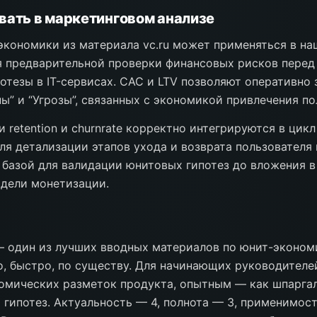
вать в маркетинговом анализе
кономики из материала vc.ru может применяться в н
 предварительной проверки финансовых рисков перед
отезы в IT-сервисах. CAC и LTV позволяют оперативно 
ы” и “Угрозы”, связанных с экономикой привлечения по
и retention и churnrate корректно интегрируются в цик
я детализации этапов ухода и возврата пользователя 
 базой для валидации юнитовых гипотез до вложения в
дели монетизации.
 — один из лучших вводных материалов по юнит-экономи
о, быстро, по существу. Для начинающих руководителе
омических разметок продукта, опытным — как шпарга
 гипотез. Актуальность — 4, полнота — 3, применимост