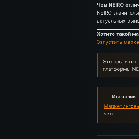
Чем NEIRO отлич
NEIRO значитель
актуальных рыно
Хотите такой ма
Запустить марке
Это часть нап
платформы NE
Источник
Маркетинговы
vc.ru