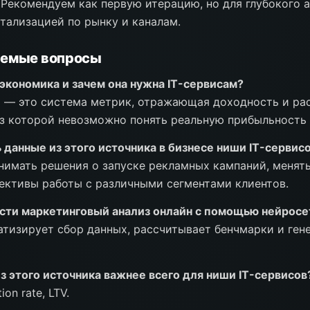
 Рекомендуем как первую итерацию, но для глубокого 
етализацией по рынку и каналам.
аемые вопросы
экономика и зачем она нужна IT-сервисам?
 — это система метрик, отражающая доходность и ра
ез которой невозможно понять реальную прибыльность 
 данные из этого источника в бизнесе ниши IT-сервис
нимать решения о запуске рекламных кампаний, менять
ективы работы с различными сегментами клиентов.
сти маркетинговый анализ онлайн с помощью нейросе
атизирует сбор данных, рассчитывает бенчмарки и ге
з этого источника важнее всего для ниши IT-сервисов
ion rate, LTV.