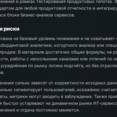
енений в рамках тестирования продуктовых гипотез. 
дартом для любой продуктовой отчетности и интегрир
все блоки бизнес-анализа сервисов.
и риски
ована на базовый уровень понимания и не охватывает
бординговой аналитики, когортного анализа или спец
продаж. В материале достаточно общие формулы, не р
сти, работы с несколькими каналами или отличий по 
 усреднённая по рынку логика подсчёта, но без отрасл
в.
ачения сильно зависят от корректности исходных данн
ильно сегментирует пользователей, искажённо считае
аты, метрики могут вводить в заблуждение. Также пр
я быстро устаревают на динамичном рынке ИТ-сервисо
ечения и отдача постоянно меняется.