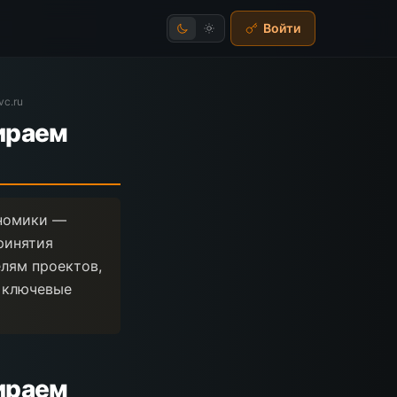
Войти
vc.ru
бираем
ономики —
ринятия
елям проектов,
 ключевые
бираем