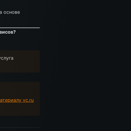
а основе
рвисов?
услуга
атериалу vc.ru