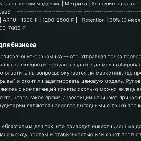
ьтернативным моделям: | Метрика | Значение по vc.ru |
S | |-----------|------------------|-------------------------
| ARPU | 1500 ₽ | 1200–2500 ₽ | | Retention | 30% (3 меся
000–7000 ₽ |
для бизнеса
ервисов юнит-экономика — это отправная точка прове
изнеспособности продукта задолго до масштабирован
о ответить на вопросы: окупается ли маркетинг, где п
рывы” и стоит ли адаптировать ценовую модель. Руко
нансовых компетенций понять: сколько можно вкладыва
ента, через какое время инвестиции начинают приноси
аудитории являются наиболее выгодными с точки зрени
обязательна для тех, кто приводит инвестиционные д
анс между ростом и стабильностью или хочет прогно