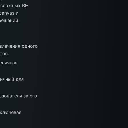
 сложных BI-
canvas и
решений.
влечения одного
тов.
есячная
тичный для
зователя за его
 ключевая