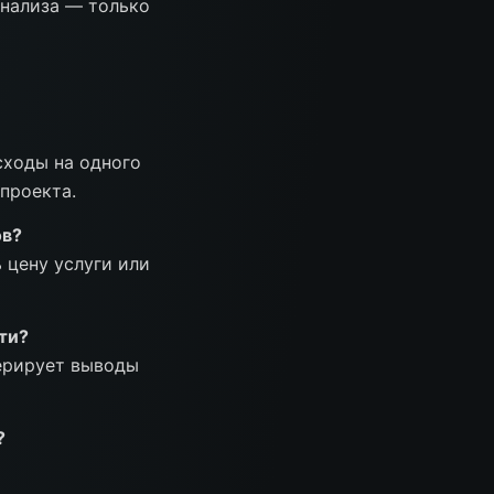
анализа — только
сходы на одного
проекта.
ов?
 цену услуги или
ти?
нерирует выводы
?