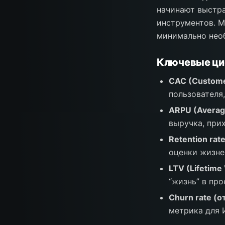
начинают выстра
инструментов. М
минимально необ
Ключевые ц
CAC (Customer
пользователя
ARPU (Averag
выручка, при
Retention rat
оценки жизне
LTV (Lifetime
“жизнь” в про
Churn rate (
метрика для 