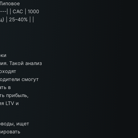
 Типовое
----| | CAC | 1000
ц) | 25–40% | |
рки
ия. Такой анализ
роходят
водители смогут
ть в
ть прибыль,
я LTV и
оводы, ищет
зировать