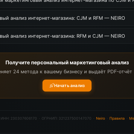
ти маркетинговый анализ интернет-магазина по CJM и
вый анализ интернет-магазина: CJM и RFM — NEIRO
вый анализ интернет-магазина: RFM и CJM — NEIRO
Получите персональный маркетинговый анализ
няет 24 метода к вашему бизнесу и выдаёт PDF-отчёт 
Начать анализ
·
ИНН: 230307606170 · ОГРНИП: 321237500147070
·
Neiro
·
Правила
·
Ме