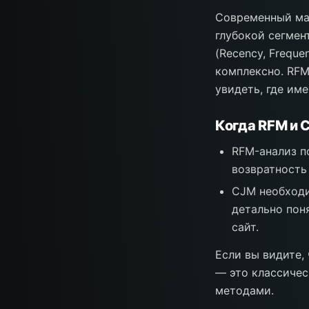
Современный мар
глубокой сегмен
(Recency, Freque
комплексно. RFM
увидеть, где им
Когда RFM и
RFM-анализ п
возвратность
CJM необходи
детально пон
сайт.
Если вы видите,
— это классичес
методами.