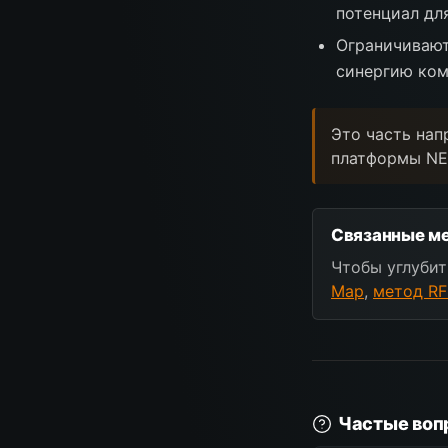
потенциал для
Ограничивают
синергию ком
Это часть нап
платформы NE
Связанные ме
Чтобы углубит
Map
,
метод RF
Частые воп