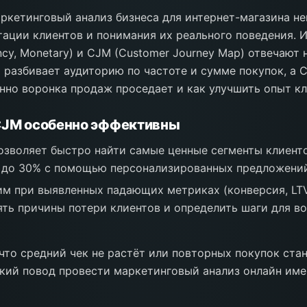
кетинговый анализ бизнеса для интернет-магазина н
тации клиентов и понимания их реального поведения.
ncy, Monetary) и CJM (Customer Journey Map) отвечают 
 разбивает аудиторию по частоте и сумме покупок, а 
енно воронка продаж проседает и как улучшить опыт кл
 CJM особенно эффективны
озволяет быстро найти самые ценные сегменты клиент
 до 30% с помощью персонализированных предложений
м при выявленных падающих метриках (конверсия, LTV
ять причины потери клиентов и определить шаги для в
 что средний чек не растёт или повторных покупок ста
кий повод провести маркетинговый анализ онлайн им