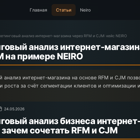
Главная
Статьи
Neiro
етинговый анализ интернет-магазина через RFM и CJM: кейс NEIRO
говый анализ интернет-магазин
M на примере NEIRO
 анализ интернет-магазина на основе RFM и CJM позв
и роста за счёт сегментации клиентов и оптимизации 
24.05.2026
говый анализ бизнеса интернет
 зачем сочетать RFM и CJM