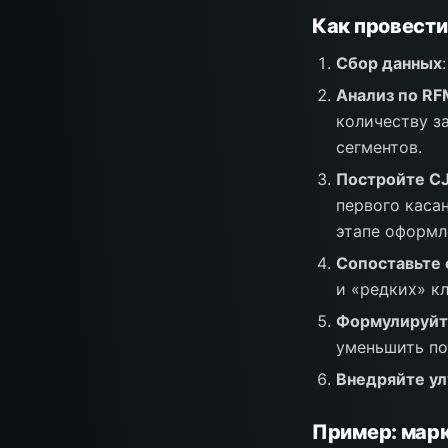
Как провести
Сбор данных
Анализ по RF
количеству з
сегментов.
Постройте C
первого каса
этапе оформл
Сопоставьте 
и «редких» к
Формулируйт
уменьшить по
Внедряйте у
Пример: марк