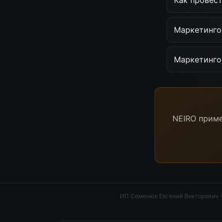
Как провес
Маркетинго
Маркетинго
NEIRO приме
ИП Семенюк Евгений Викторович