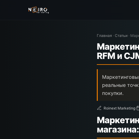
Главная
·
Статьи
·
Марк
Маркетин
RFM и CJ
Маркетинговый
реальные точк
покупки.
Roinext Marketing
·
Маркетин
магазина: