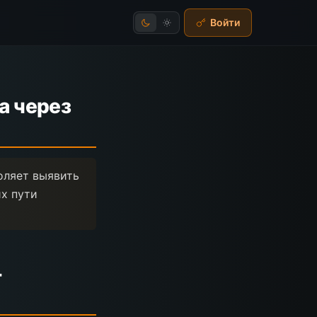
Войти
а через
оляет выявить
их пути
-