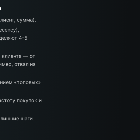
о
лиент, сумма).
ecency),
ыделяют 4–5
а клиента — от
имер, отвал на
ением «топовых»
астоту покупок и
 лишние шаги.