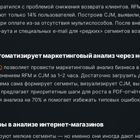
ратился с проблемой снижения возврата клиентов. RFM
ют только 14% пользователей. Построив CJM, выявили,
при оплате из-за отсутствия мультиспособов. После вн
-аута и специальных e-mail для «редких» сегментов во
.
томатизирует маркетинговый анализ через 
O
позволяет провести маркетинговый анализ бизнеса в
енением RFM и CJM за 1–2 часа. Достаточно загрузить 
ема сама формирует сегменты, визуализирует CJM, вы
 предлагает приоритетные шаги для роста в PDF-отчёт
 анализа на 70% и помогает избежать типовых ошибок
ы в анализе интернет-магазинов
руют мелкие сегменты — но именно они иногда дают 