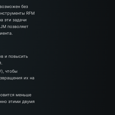
евозможен без
 Инструменты RFM
на эти задачи
CJM позволяет
иента.
ов и повысить
.
), чтобы
озвращения их на
новится меньше
енно этими двумя