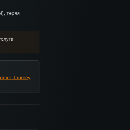
), теряя
услуга
omer Journey