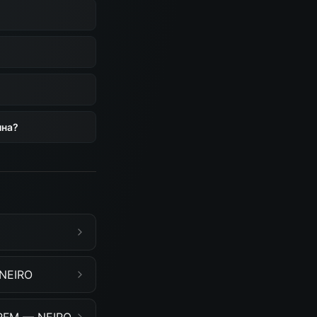
ина?
 NEIRO