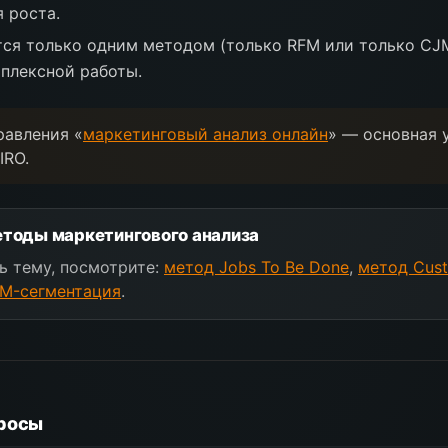
 роста.
ся только одним методом (только RFM или только CJM
плексной работы.
равления «
маркетинговый анализ онлайн
» — основная 
IRO.
тоды маркетингового анализа
ь тему, посмотрите:
метод Jobs To Be Done
,
метод Cust
M-сегментация
.
росы