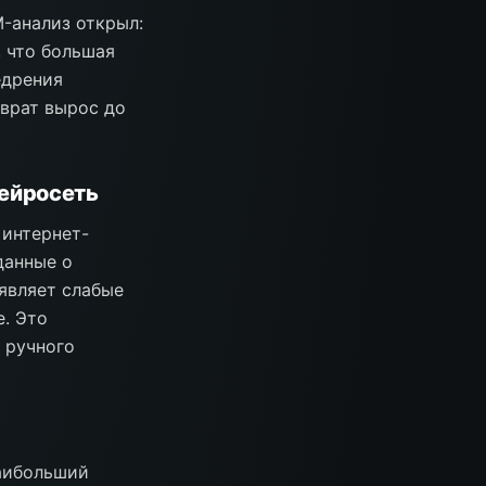
-анализ открыл:
 что большая
едрения
зврат вырос до
нейросеть
 интернет-
данные о
являет слабые
е. Это
 ручного
наибольший