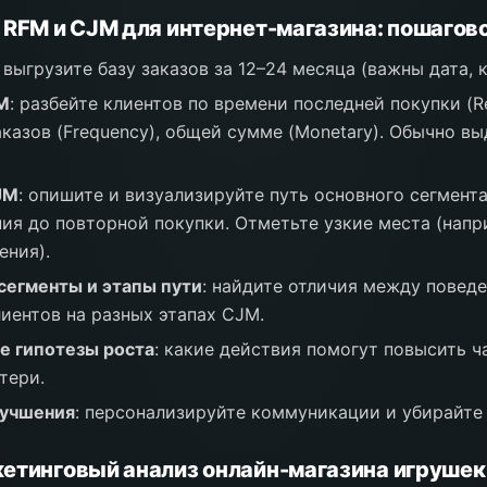
 RFM и CJM для интернет-магазина: пошагов
: выгрузите базу заказов за 12–24 месяца (важны дата, к
M
: разбейте клиентов по времени последней покупки (R
аказов (Frequency), общей сумме (Monetary). Обычно в
JM
: опишите и визуализируйте путь основного сегмент
ния до повторной покупки. Отметьте узкие места (напр
ения).
сегменты и этапы пути
: найдите отличия между повед
лиентов на разных этапах CJM.
е гипотезы роста
: какие действия помогут повысить ч
тери.
лучшения
: персонализируйте коммуникации и убирайте
етинговый анализ онлайн-магазина игрушек