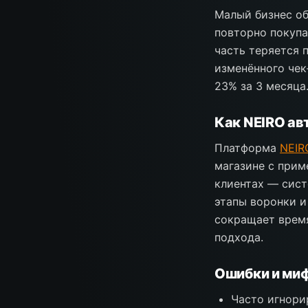
Малый бизнес об
повторно покупа
часть теряется 
изменённого чек
23% за 3 месяца
Как NEIRO ав
Платформа
NEIR
магазине с прим
клиентах — сист
этапы воронки и
сокращает время
подхода.
Ошибки и миф
Часто игнори