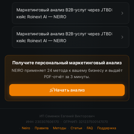
Маркетинговый анализ B2B-услуг через JTBD:
кейс Roinext AI — NEIRO
Маркетинговый анализ B2B-услуг через JTBD:
кейс Roinext AI — NEIRO
Получите персональный маркетинговый анализ
NEIRO применяет 24 метода к вашему бизнесу и выдаёт
PDF-отчёт за 3 минуты.
Начать анализ
ИП Семенюк Евгений Викторович
ИНН: 230307606170 · ОГРНИП: 321237500147070
·
Neiro
·
Правила
·
Методы
·
Статьи
·
FAQ
·
Поддержка