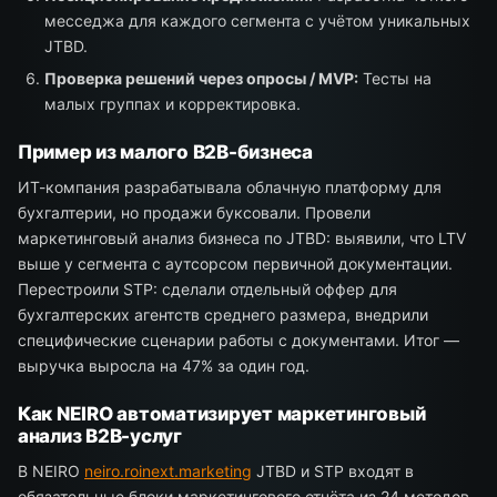
месседжа для каждого сегмента с учётом уникальных
JTBD.
Проверка решений через опросы / MVP:
Тесты на
малых группах и корректировка.
Пример из малого B2B-бизнеса
ИТ-компания разрабатывала облачную платформу для
бухгалтерии, но продажи буксовали. Провели
маркетинговый анализ бизнеса по JTBD: выявили, что LTV
выше у сегмента с аутсорсом первичной документации.
Перестроили STP: сделали отдельный оффер для
бухгалтерских агентств среднего размера, внедрили
специфические сценарии работы с документами. Итог —
выручка выросла на 47% за один год.
Как NEIRO автоматизирует маркетинговый
анализ B2B-услуг
В NEIRO
neiro.roinext.marketing
JTBD и STP входят в
обязательные блоки маркетингового отчёта из 24 методов.