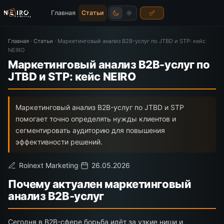
Главная
Статьи
Главная
·
Статьи
·
Маркетинговый анализ B2B-услуг по JTBD и STP: кейс
NEIRO
Маркетинговый анализ B2B-услуг по
JTBD и STP: кейс NEIRO
Маркетинговый анализ B2B-услуг по JTBD и STP
помогает точно определять нужды клиентов и
сегментировать аудиторию для повышения
эффективности решений.
Roinext Marketing
·
26.05.2026
Почему актуален маркетинговый
анализ B2B-услуг
Сегодня в B2B-сфере борьба идёт за узкие ниши и