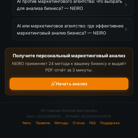
AI против маркетингового агентства: что выбрать
для анализа бизнеса? — NEIRO
AI или маркетинговое агентство: где эффективнее
маркетинговый анализ бизнеса? — NEIRO
Получите персональный маркетинговый анализ
NEIRO применяет 24 метода к вашему бизнесу и выдаёт
PDF-отчёт за 3 минуты.
Начать анализ
ИП Семенюк Евгений Викторович
ИНН: 230307606170 · ОГРНИП: 321237500147070
·
Neiro
·
Правила
·
Методы
·
Статьи
·
FAQ
·
Поддержка