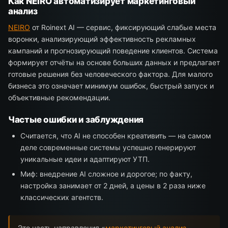
Как NEIRO автоматизирует маркетинговый
анализ
NEIRO
от Roinext AI — сервис, фиксирующий слабые места
воронки, анализирующий эффективность рекламных
кампаний и прогнозирующий поведение клиентов. Система
формирует отчёты на основе больших данных и предлагает
готовые решения без человеческого фактора. Для малого
бизнеса это означает минимум ошибок, быстрый запуск и
объективные рекомендации.
Частые ошибки и заблуждения
Считается, что AI не способен креативить — на самом
деле современные системы успешно генерируют
уникальные идеи и адаптируют УТП.
Миф: внедрение AI сложное и дорогое; по факту,
настройка занимает от 2 дней, а цены в 2 раза ниже
классических агентств.
Это часть направления «
маркетинговый анализ