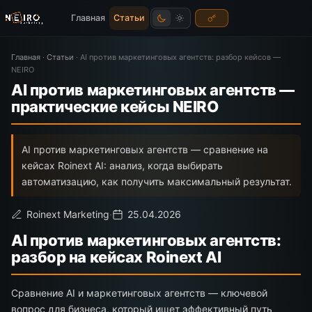
Главная
Статьи
Главная
·
Статьи
·
AI против маркетинговых агентств: разбор кейсов —
NEIRO
AI против маркетинговых агентств —
практические кейсы NEIRO
AI против маркетинговых агентств — сравнение на
кейсах Roinext AI: анализ, когда выбирать
автоматизацию, как получить максимальный результат.
Roinext Marketing
·
25.04.2026
AI против маркетинговых агентств:
разбор на кейсах Roinext AI
Сравнение AI и маркетинговых агентств — ключевой
вопрос для бизнеса, который ищет эффективный путь