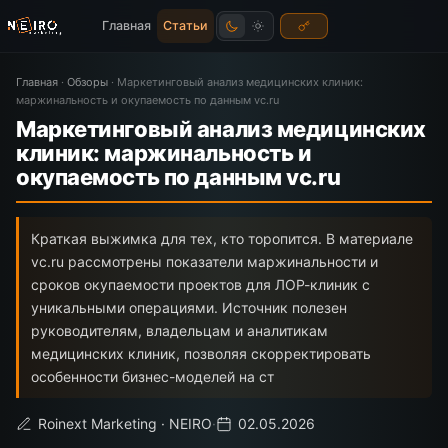
Главная
Статьи
Главная
·
Обзоры
·
Маркетинговый анализ медицинских клиник:
маржинальность и окупаемость по данным vc.ru
Маркетинговый анализ медицинских
клиник: маржинальность и
окупаемость по данным vc.ru
Краткая выжимка для тех, кто торопится. В материале
vc.ru рассмотрены показатели маржинальности и
сроков окупаемости проектов для ЛОР-клиник с
уникальными операциями. Источник полезен
руководителям, владельцам и аналитикам
медицинских клиник, позволяя скорректировать
особенности бизнес-моделей на ст
Roinext Marketing · NEIRO
·
02.05.2026