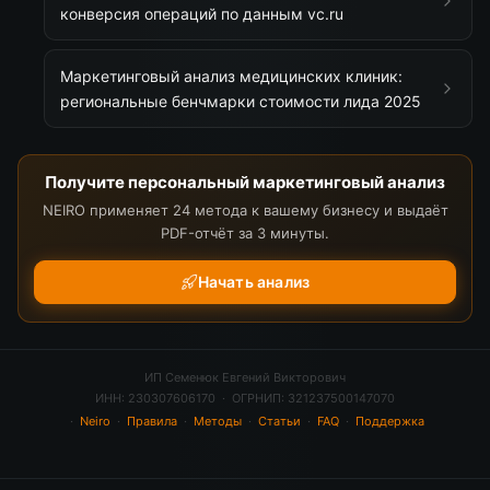
конверсия операций по данным vc.ru
Маркетинговый анализ медицинских клиник:
региональные бенчмарки стоимости лида 2025
Получите персональный маркетинговый анализ
NEIRO применяет 24 метода к вашему бизнесу и выдаёт
PDF-отчёт за 3 минуты.
Начать анализ
ИП Семенюк Евгений Викторович
ИНН: 230307606170 · ОГРНИП: 321237500147070
·
Neiro
·
Правила
·
Методы
·
Статьи
·
FAQ
·
Поддержка