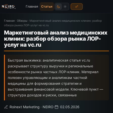
Главная
Статьи
Главная
·
Обзоры
·
Маркетинговый анализ медицинских клиник: разбор
обзора рынка ЛОР-услуг на vc.ru
Маркетинговый анализ медицинских
клиник: разбор обзора рынка ЛОР-
услуг на vc.ru
Быстрая выжимка: аналитическая статья vc.ru
раскрывает структуру выручки и региональные
особенности рынка частных ЛОР-клиник. Материал
полезен управляющим и аналитикам частной
медицины для формирования стратегии и
выстраивания финансовой модели. Ключевой пункт —
структура доходов и риски, связанные
Roinext Marketing · NEIRO
·
02.05.2026