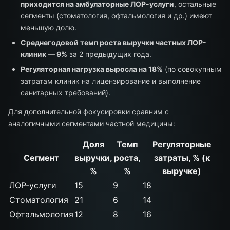
приходится на амбулаторные ЛОР-услуги
, остальные
сегменты (стоматология, офтальмология и др.) имеют
меньшую долю.
Среднегодовой темп роста выручки частных ЛОР-
клиник — 9%
за 2 предыдущих года.
Регуляторная нагрузка выросла на 18%
(по совокупным
затратам клиник на лицензирование и выполнение
санитарных требований).
Для дополнительной фокусировки сравним с
аналогичными сегментами частной медицины:
Доля
Темп
Регуляторные
Сегмент
выручки,
роста,
затраты, % (к
%
%
выручке)
ЛОР-услуги
15
9
18
Стоматология
21
6
14
Офтальмология
12
8
16