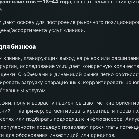
раст клиентов — 18–44 года
, на этот сегмент приходи
й.
и дают основу для построения рыночного позициониро
ены/ассортимента услуг клиники.
для бизнеса
 клиник, планирующих выход на рынок или расширени
рургии, исследование vc.ru даёт конкретную количест
ценки. С объёмами и динамикой рынка легко соотноси
зировать загрузку операционных, корректировать цено
бованным услугам.
афии, полу и возрасту пациентов дают чёткие ориенти
ний — например, сегментировать креативы и посев то
цсетях или подбирать подходящие инфлюенсеров. Акту
 популярности процедур позволяют просчитать потенц
и для обоснования инвестиций или кредитов.