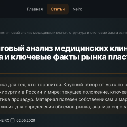
Главная
Статьи
Neiro
кетинговый анализ медицинских клиник: структура и ключевые факты рын
говый анализ медицинских клин
а и ключевые факты рынка пла
ка для тех, кто торопится. Крупный обзор от vc.ru по 
хирургии в России и мире: текущее положение, ключе
тика процедур. Материал полезен собственникам и ма
линик для определения объёмов рынка, анализа спроса
 NEIRO
·
02.05.2026