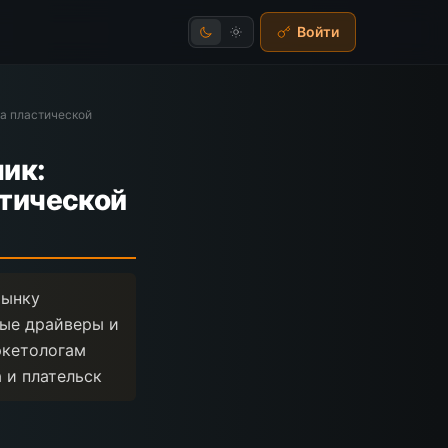
Войти
ка пластической
ик:
стической
рынку
вые драйверы и
ркетологам
 и плательск