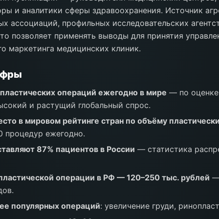
оры и аналитики сферы здравоохранения. Источник аг
х ассоциаций, профильных исследовательских агентс
что позволяет применять выводы для принятия управл
го маркетинга медицинских клиник.
ифры
 пластических операций ежегодно в мире
— по оценке 
ысокий и растущий глобальный спрос.
есто в мировом рейтинге стран по объёму пластическ
0 процедур ежегодно.
тавляют 87% пациентов в России
— статистика распр
пластической операции в РФ — 120–250 тыс. рублей
— 
дов.
ее популярных операций
: увеличение груди, риноплас