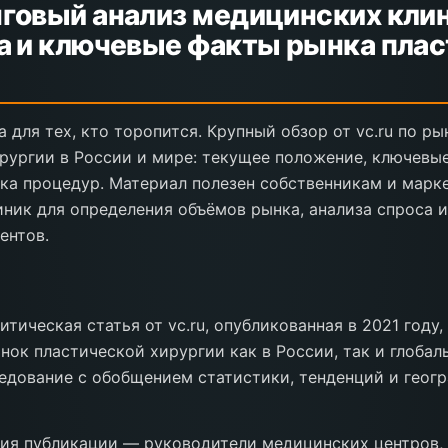
говый анализ медицинских клин
а и ключевые факты рынка пла
 для тех, кто торопится. Крупный обзор от vc.ru по ры
рургии в России и мире: текущее положение, ключевы
ка процедур. Материал полезен собственникам и марк
ник для определения объёмов рынка, анализа спроса и
ентов.
тическая статья от vc.ru, опубликованная в 2021 году
ок пластической хирургии как в России, так и глобал
едование с обобщением статистики, тенденций и геог
рия публикации — руководители медицинских центров