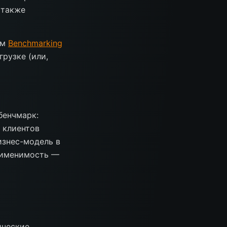
 также
ем
Benchmarking
грузке (или,
бенчмарк:
 клиентов
изнес-модель в
применимость —
ические