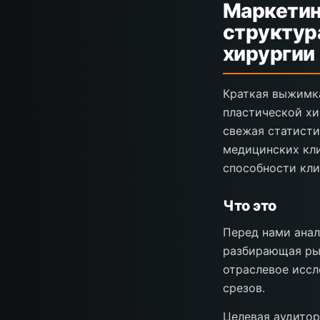
Маркетин
структур
хирургии
Краткая выжимка
пластической хи
свежая статисти
медицинских кли
способности кли
Что это
Перед нами анали
разбирающая рын
отраслевое иссл
срезов.
Целевая аудито