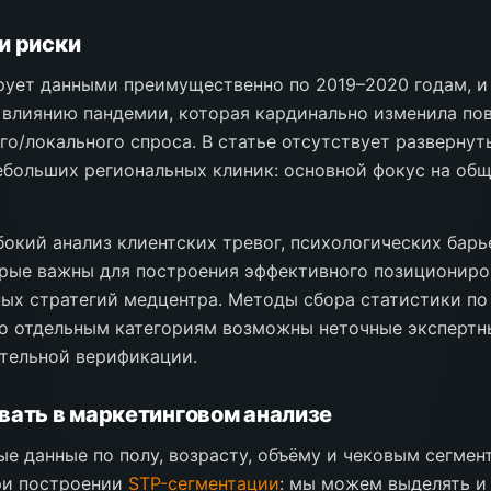
и риски
ует данными преимущественно по 2019–2020 годам, и
влиянию пандемии, которая кардинально изменила по
го/локального спроса. В статье отсутствует развернут
ебольших региональных клиник: основной фокус на о
бокий анализ клиентских тревог, психологических барь
орые важны для построения эффективного позициониро
х стратегий медцентра. Методы сбора статистики по 
о отдельным категориям возможны неточные экспертны
тельной верификации.
вать в маркетинговом анализе
е данные по полу, возрасту, объёму и чековым сегмен
ри построении
STP-сегментации
: мы можем выделять и