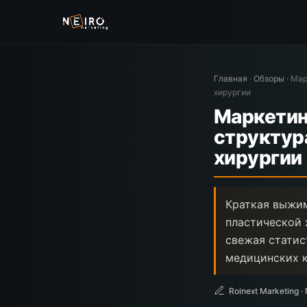
Главная
·
Обзоры
·
Мар
хирургии
Маркетин
структур
хирургии
Краткая выжим
пластической 
свежая статис
медицинских к
Roinext Marketing ·