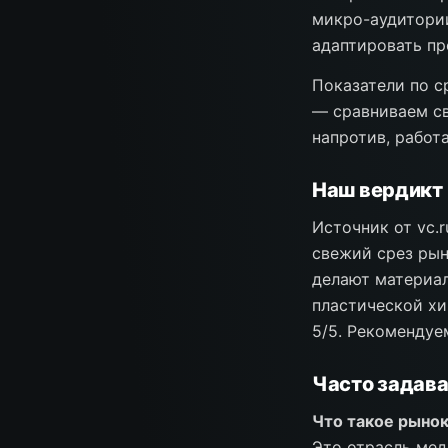
микро-аудитории
адаптировать пр
Показатели по с
— сравниваем св
напротив, работ
Наш вердикт
Источник от vc.
свежий срез рын
делают материал
пластической хи
5/5. Рекомендуе
Часто задав
Что такое рынок
Это отрасль мед