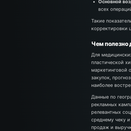
Основной воз
всех операци
Такие показател
корректировки ц
Чем полезно 
Для медицинских
пластической хи
маркетинговой о
закупок, прогно
наиболее востре
Данные по геогр
рекламных кампа
релевантных со
среднему чеку и
продаж и выручк