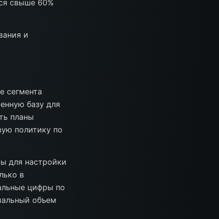
тся свыше 60%
вания и
е сегмента
венную базу для
ть планы
вую политику по
ры для настройки
лько в
альные цифры по
иальный объем