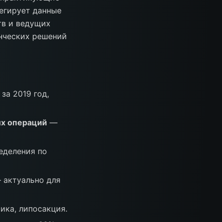
регирует данные
тв и ведущих
енческих решений
за 2019 год,
их операций
—
еделения по
актуально для
тика, липосакция.