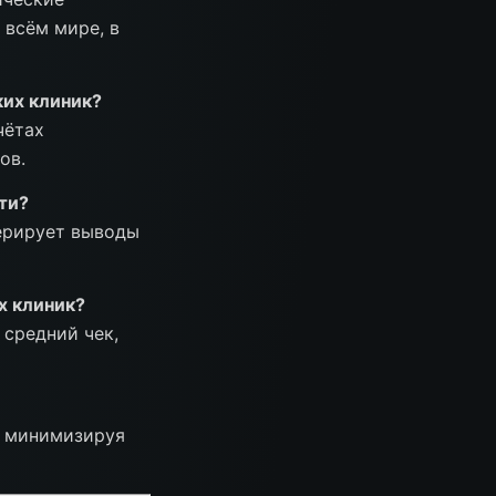
 всём мире, в
ких клиник?
чётах
ов.
ти?
нерирует выводы
х клиник?
 средний чек,
, минимизируя