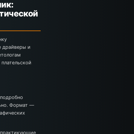
ик:
стической
нку
е драйверы и
етологам
 плательской
, подробно
ьно. Формат —
рафических
, практикующие