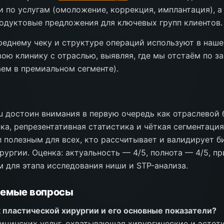
 по услугам (омоложение, коррекция, имплантация), а
одуктовые предложения для ключевых групп клиентов.
реднему чеку и структуре операций используют в наш
ою клинику с отраслью, выявляя, где мы отстаём по за
аем в премиальном сегменте).
ru достоин внимания в первую очередь как отраслевой 
ка, репрезентативная статистика и чёткая сегментация
 полезным для всех, кто рассчитывает и валидирует б
рургии. Оценка: актуальность — 4/5, полнота — 4/5, 
м для этапа исследования ниши и STP-анализа.
аемые вопросы
 пластической хирургии и его основные показатели?
ицинских услуг, охватывающая хирургические и эстет