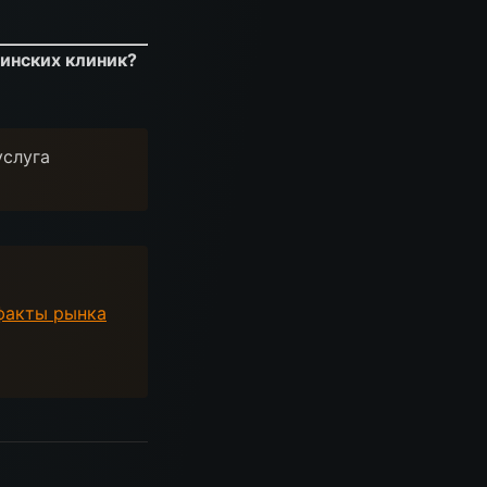
цинских клиник?
услуга
факты рынка