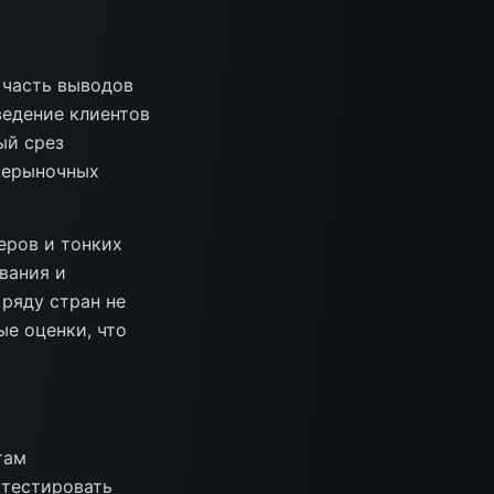
 часть выводов
ведение клиентов
ый срез
бщерыночных
еров и тонких
вания и
ряду стран не
е оценки, что
там
 тестировать