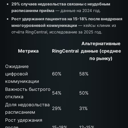
29% случаев недовольства связаны с неудобным
расписанием приёма
— данные на 2024 год.
Рост удержания пациентов на 15-18% после внедрения
многоуровневой коммуникации
— кейсы клиник из
отчёта RingCentral, исследование за 2025 год.
Альтернативные
Метрика
RingCentral
данные (среднее
по рынку)
Ожидание
цифровой
60%
58%
коммуникации
Важность быстрого
54%
50%
отклика
Доля недовольства
29%
31%
расписанием
Рост удержания
после
15-18%
12-15%