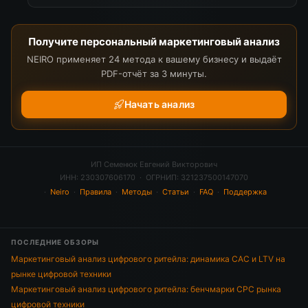
Получите персональный маркетинговый анализ
NEIRO применяет 24 метода к вашему бизнесу и выдаёт
PDF-отчёт за 3 минуты.
Начать анализ
ИП Семенюк Евгений Викторович
ИНН: 230307606170 · ОГРНИП: 321237500147070
·
Neiro
·
Правила
·
Методы
·
Статьи
·
FAQ
·
Поддержка
ПОСЛЕДНИЕ ОБЗОРЫ
Маркетинговый анализ цифрового ритейла: динамика CAC и LTV на
рынке цифровой техники
Маркетинговый анализ цифрового ритейла: бенчмарки CPC рынка
цифровой техники