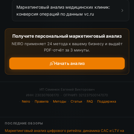
Маркетинговый анализ медицинских клиник:
конверсия операций по данным vc.ru
Получите персональный маркетинговый анализ
NEIRO применяет 24 метода к вашему бизнесу и выдаёт
PDF-отчёт за 3 минуты.
Начать анализ
ИП Семенюк Евгений Викторович
ИНН: 230307606170 · ОГРНИП: 321237500147070
·
Neiro
·
Правила
·
Методы
·
Статьи
·
FAQ
·
Поддержка
ПОСЛЕДНИЕ ОБЗОРЫ
Маркетинговый анализ цифрового ритейла: динамика CAC и LTV на