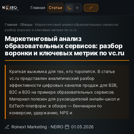
Главная
Статьи
Главная
·
Обзоры
·
Маркетинговый анализ образовательных сервисов:
разбор воронки и ключевых метрик по vc.ru
Маркетинговый анализ
образовательных сервисов: разбор
воронки и ключевых метрик по vc.ru
Краткая выжимка для тех, кто торопится. В статье
vc.ru представлен аналитический разбор
эффективности цифровых каналов продаж для B2B,
B2C и B2G на примере образовательных сервисов.
Материал полезен для руководителей онлайн-школ и
EdTech-платформ: в обзоре — бенчмарки по
конверсии, удержанию, NPS и
Roinext Marketing · NEIRO
·
01.05.2026