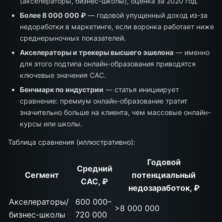
(акселераторы, бизнес-школы), оценка за 2020 год.
Более 8 000 000 ₽
— годовой упущенный доход из-за
недоработки в маркетинге, если воронка работает ниже
среднерыночных показателей.
Акселераторы и трекеры высшего эшелона
— именно
для этого подтипа онлайн-образования приводятся
ключевые значения CAC.
Бенчмарк по индустрии
— статья инициирует
сравнение: премиум онлайн-образование тратит
значительно больше на клиента, чем массовые онлайн-
курсы или школы.
Таблица сравнения (иллюстративно):
Годовой
Средний
Сегмент
потенциальный
CAC, ₽
недозаработок, ₽
Акселераторы/
600 000–
>8 000 000
бизнес-школы
720 000