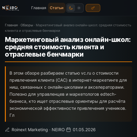
Главная
Статьи
Главная
·
Обзоры
·
Маркетинговый анализ онлайн-школ: средняя стоимость
клиента и отраслевые бенчмарки
Маркетинговый анализ онлайн-школ:
средняя стоимость клиента и
отраслевые бенчмарки
В этом обзоре разбираем статью vc.ru о стоимости
привлечения клиента (CAC) в интернет-маркетинге для
ниш, связанных с онлайн-школами и акселераторами.
Полезно для управленцев и маркетологов edtech-
бизнеса, кто ищет отраслевые ориентиры для расчёта
экономической эффективности привлечения учеников.
Гл
Roinext Marketing · NEIRO
·
01.05.2026