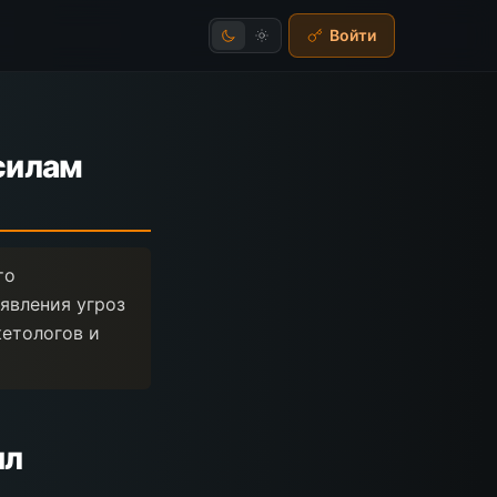
Войти
силам
то
явления угроз
кетологов и
ил