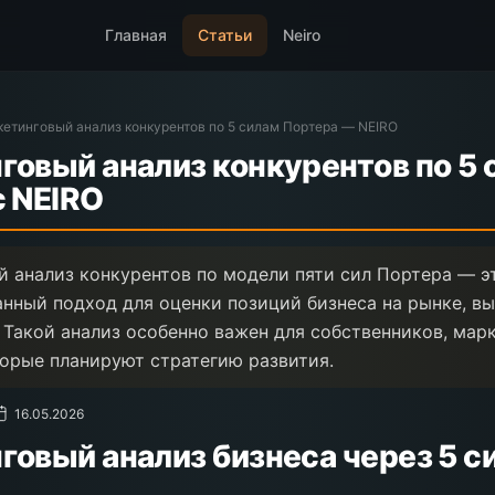
Главная
Статьи
Neiro
етинговый анализ конкурентов по 5 силам Портера — NEIRO
говый анализ конкурентов по 5 
с NEIRO
 анализ конкурентов по модели пяти сил Портера — э
нный подход для оценки позиций бизнеса на рынке, вы
. Такой анализ особенно важен для собственников, мар
торые планируют стратегию развития.
16.05.2026
говый анализ бизнеса через 5 с