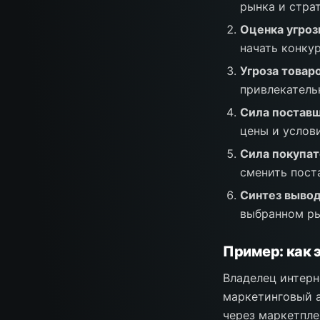
рынка и страт
Оценка угроз
начать конку
Угроза товар
привлекательн
Сила постав
цены и услови
Сила покупа
сменить пост
Синтез выво
выбранном ры
Пример: как 
Владелец интерн
маркетинговый а
через маркетпл