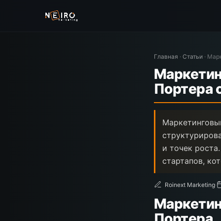
Главная
·
Статьи
·
Марк
Маркетин
Портера 
Маркетинговый
структурирова
и точек роста
стартапов, ко
Roinext Marketing
·
Маркетин
Портера