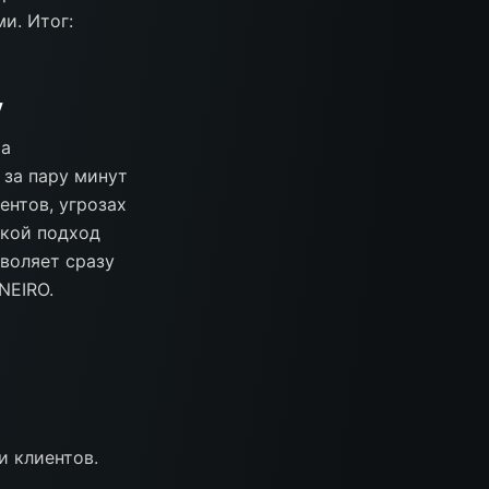
и. Итог:
у
ра
 за пару минут
ентов, угрозах
акой подход
воляет сразу
NEIRO.
и клиентов.