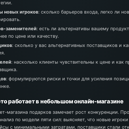
егии.
ы новых игроков
: сколько барьеров входа, легко ли н
рировать.
ов-заменителей
: есть ли альтернативы вашему продукт
ее по цене или качеству.
щиков
: сколько у вас альтернативных поставщиков и ка
я.
телей
: насколько клиенты чувствительны к цене и как 
авщика.
дов
: формулируются риски и точки для усиления позиц
нке.
это работает в небольшом онлайн-магазине
ет-магазина подарков замечает рост конкуренции. Пр
нализ по модели пяти сил: выясняет, что новые игрок
ейсы с минимальными затратами, поставщики стали от