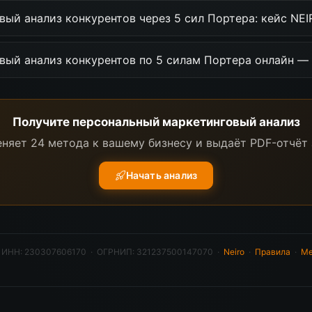
ый анализ конкурентов через 5 сил Портера: кейс NEI
вый анализ конкурентов по 5 силам Портера онлайн —
Получите персональный маркетинговый анализ
няет 24 метода к вашему бизнесу и выдаёт PDF-отчёт 
Начать анализ
·
ИНН: 230307606170 · ОГРНИП: 321237500147070
·
Neiro
·
Правила
·
Ме