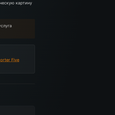
ическую картину
услуга
orter Five