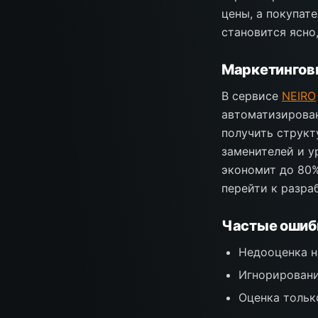
цены, а покупат
становится ясно
Маркетинговы
В сервисе
NEIRO
автоматизирован
получить структ
заменителей и у
экономит до 80%
перейти к разра
Частые ошибк
Недооценка н
Игнорировани
Оценка тольк