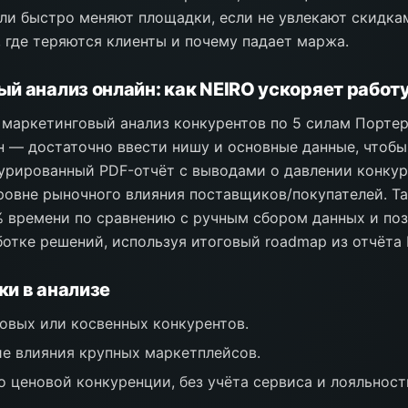
ели быстро меняют площадки, если не увлекают скидкам
, где теряются клиенты и почему падает маржа.
й анализ онлайн: как NEIRO ускоряет работ
маркетинговый анализ конкурентов по 5 силам Порте
 — достаточно ввести нишу и основные данные, чтобы
урированный PDF-отчёт с выводами о давлении конкур
ровне рыночного влияния поставщиков/покупателей. Т
 времени по сравнению с ручным сбором данных и поз
ботке решений, используя итоговый roadmap из отчёта 
и в анализе
овых или косвенных конкурентов.
е влияния крупных маркетплейсов.
о ценовой конкуренции, без учёта сервиса и лояльност