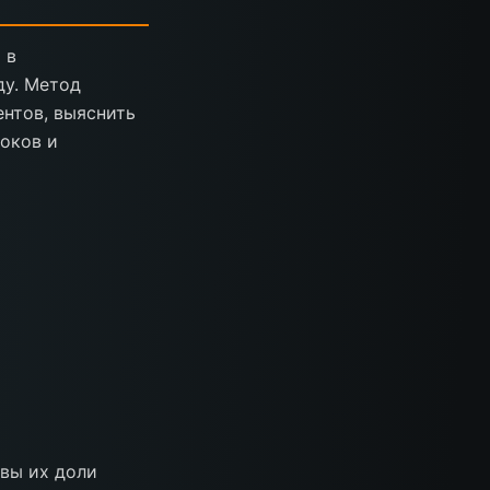
 в
ду. Метод
ентов, выяснить
оков и
овы их доли