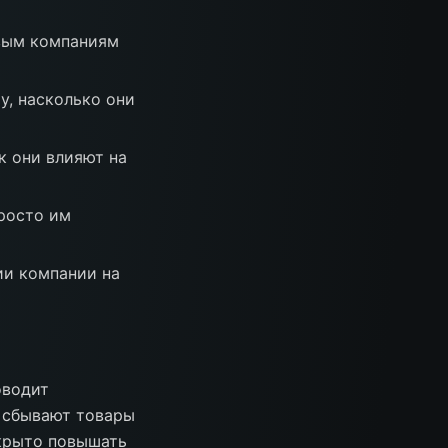
овым компаниям
у, насколько они
к они влияют на
просто им
ии компании на
оводит
и сбывают товары
крыто повышать