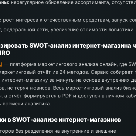
оны:
нерегулярное обновление ассортимента, отсутств
:
рост интереса к отечественным средствам, запуск со
 федеральной сети, увеличение стоимости логистики
зировать SWOT-анализ интернет-магазина 
IRO
I
— платформа маркетингового анализа онлайн, где SW
маркетинговый отчёт из 24 методов. Сервис собирает 
интернет-магазину за минуты на основе внутренних д
в, не теряя нюансов. Весь маркетинговый анализ бизн
, а отчёт формируется в PDF и доступен в личном каби
 времени аналитика.
ки в SWOT-анализе интернет-магазинов
торов без разделения на внутренние и внешние