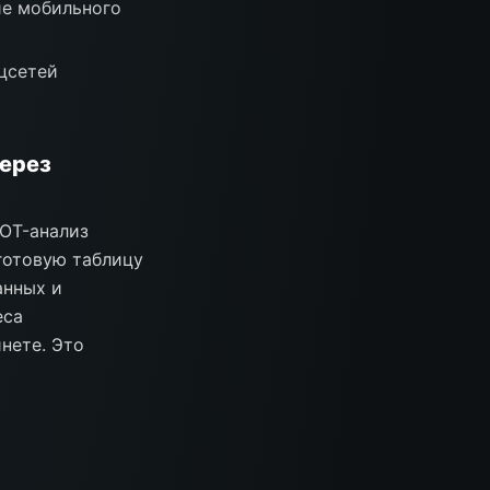
ие мобильного
цсетей
через
OT-анализ
готовую таблицу
анных и
еса
нете. Это