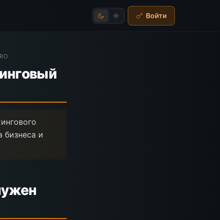
Войти
IRO
тинговый
тингового
 бизнеса и
нужен