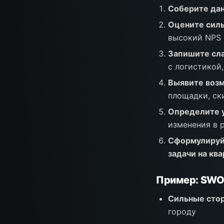
Соберите дан
Оцените силь
высокий NPS
Запишите сл
с логистикой,
Выявите возм
площадки, ск
Определите у
изменения в 
Сформулируйт
задачи на кв
Пример: SWOT
Сильные сто
городу