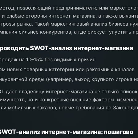
метод, позволяющий предпринимателю или маркетолог
 и слабые стороны интернет-магазина, а также выявит
грозы рынка. Такой маркетинговый анализ бизнеса нуж
омпания сильнее конкурентов, а где рискует упустить п
проводить SWOT-анализ интернет-магазина
продаж на 10–15% без видимых причин
ом новых товарных категорий или рекламных каналов
нкурентной среды (например, выход крупного игрока н
 даёт владельцу интернет-магазина не только список
имуществ, но и конкретные внешние факторы: изменен
оли мобильных заказов, новые требования по Законода
SWOT-анализ интернет-магазина: пошагово