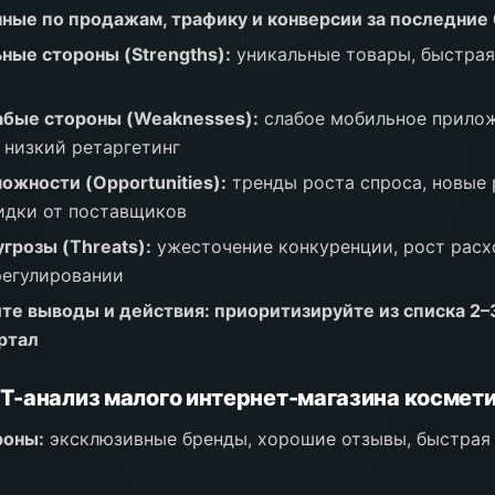
ные по продажам, трафику и конверсии за последние
ные стороны (Strengths):
уникальные товары, быстрая
абые стороны (Weaknesses):
слабое мобильное прилож
 низкий ретаргетинг
ожности (Opportunities):
тренды роста спроса, новые
идки от поставщиков
грозы (Threats):
ужесточение конкуренции, рост расх
регулировании
е выводы и действия: приоритизируйте из списка 2
артал
-анализ малого интернет-магазина космет
роны:
эксклюзивные бренды, хорошие отзывы, быстрая 