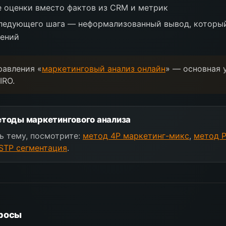
 оценки вместо фактов из CRM и метрик
ледующего шага — неформализованный вывод, который
шений
равления «
маркетинговый анализ онлайн
» — основная 
IRO.
тоды маркетингового анализа
ь тему, посмотрите:
метод 4P маркетинг-микс
,
метод P
STP сегментация
.
росы