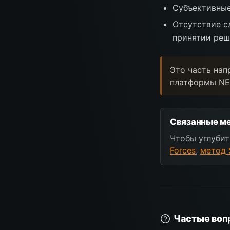
Субъективные
Отсутствие с
принятии ре
Это часть нап
платформы NE
Связанные ме
Чтобы углубит
Forces
,
метод 
Частые воп