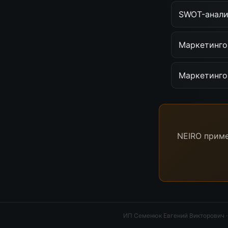
SWOT-анализ
Маркетинго
Маркетинго
NEIRO приме
ИП Семенюк Евгений Викторович