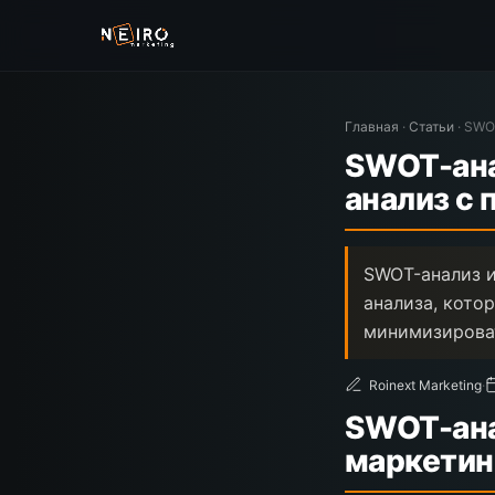
Главная
·
Статьи
·
SWOT
SWOT-ана
анализ с 
SWOT-анализ и
анализа, кото
минимизирова
Roinext Marketing
·
SWOT-ана
маркетин