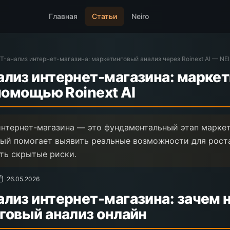
Главная
Статьи
Neiro
-анализ интернет-магазина: маркетинговый анализ через Roinext AI — NE
лиз интернет-магазина: марке
помощью Roinext AI
нтернет-магазина — это фундаментальный этап марке
рый помогает выявить реальные возможности для роста
ть скрытые риски.
26.05.2026
лиз интернет-магазина: зачем 
говый анализ онлайн