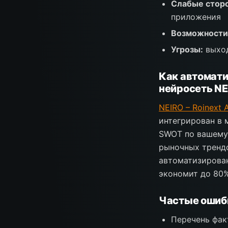
Слабые стор
приложения
Возможности
Угрозы:
выход
Как автомати
нейросеть NE
NEIRO – Roinext A
интегрирован в 
SWOT по вашему 
рыночных трендо
автоматизирован
экономит до 80%
Частые ошиб
Перечень фак