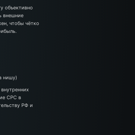
у объективно
ь внешние
ен, чтобы чётко
рибыль.
а нишу)
 внутренних
ие CPC в
тельству РФ и