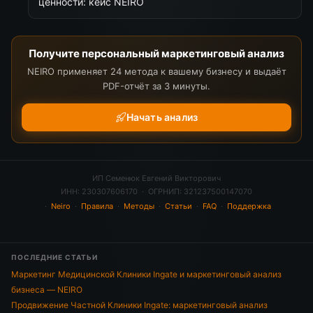
ценности: кейс NEIRO
Получите персональный маркетинговый анализ
NEIRO применяет 24 метода к вашему бизнесу и выдаёт
PDF-отчёт за 3 минуты.
Начать анализ
ИП Семенюк Евгений Викторович
ИНН: 230307606170 · ОГРНИП: 321237500147070
·
Neiro
·
Правила
·
Методы
·
Статьи
·
FAQ
·
Поддержка
ПОСЛЕДНИЕ СТАТЬИ
Маркетинг Медицинской Клиники Ingate и маркетинговый анализ
бизнеса — NEIRO
Продвижение Частной Клиники Ingate: маркетинговый анализ